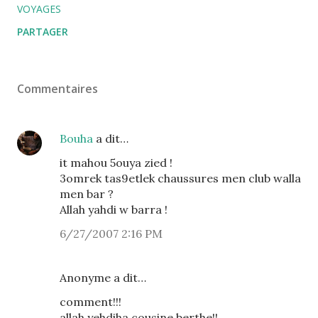
VOYAGES
PARTAGER
Commentaires
Bouha
a dit…
it mahou 5ouya zied !
3omrek tas9etlek chaussures men club walla
men bar ?
Allah yahdi w barra !
6/27/2007 2:16 PM
Anonyme a dit…
comment!!!
allah yehdiha cousine berthe!!