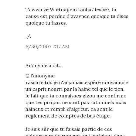
Tawwa yé W etnajjem tanba7 lesbe7, ta
cause est perdue d'avavnce quoique tu dises
quoique tu fasses.
./.
6/30/2007 7:17 AM
Anonyme a dit…
@ l'anonyme
rassure toi: je n'ai jamais espéré convaincre
un esprit nourri par la haine tel que le tien.
le fait que tu connaisses zizou me confirme
que tes propos ne sont pas rationnels mais
haineux et rempli d'aigreur. ca sent le
reglement de comptes de bas étage.
Je suis sûr que tu faisais partie de ces
colporteurs de rumeurs qui parlaient dans