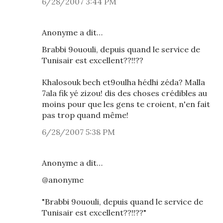
6/28/2007 3:44 PM
Anonyme a dit…
Brabbi 9ououli, depuis quand le service de
Tunisair est excellent??!!??
Khalosouk bech et9oulha hédhi zéda? Malla
7ala fik yé zizou! dis des choses crédibles au
moins pour que les gens te croient, n'en fait
pas trop quand même!
6/28/2007 5:38 PM
Anonyme a dit…
@anonyme
"Brabbi 9ououli, depuis quand le service de
Tunisair est excellent??!!??"