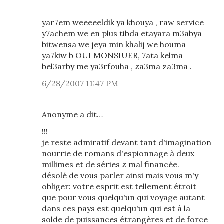
yar7em weeeeeldik ya khouya , raw service
y7achem we en plus tibda etayara m3abya
bitwensa we jeya min khalij we houma
ya7kiw b OUI MONSIUER, 7ata kelma
bel3arby me ya3rfouha , za3ma za3ma .
6/28/2007 11:47 PM
Anonyme a dit…
!!!
je reste admiratif devant tant d'imagination
nourrie de romans d'espionnage à deux
millimes et de séries z mal financée.
désolé de vous parler ainsi mais vous m'y
obliger: votre esprit est tellement étroit
que pour vous quelqu'un qui voyage autant
dans ces pays est quelqu'un qui est à la
solde de puissances étrangères et de force