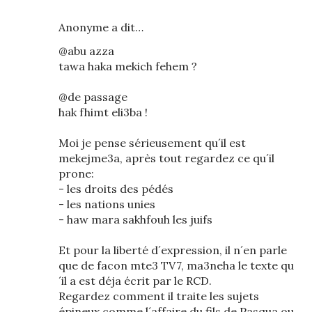
Anonyme a dit…
@abu azza
tawa haka mekich fehem ?
@de passage
hak fhimt eli3ba !
Moi je pense sérieusement qu´il est
mekejme3a, après tout regardez ce qu´il
prone:
- les droits des pédés
- les nations unies
- haw mara sakhfouh les juifs
Et pour la liberté d´expression, il n´en parle
que de facon mte3 TV7, ma3neha le texte qu
´il a est déja écrit par le RCD.
Regardez comment il traite les sujets
épineux comme l´affaire du fils de Pasqua ou