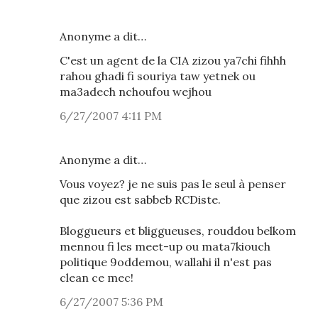
Anonyme a dit…
C'est un agent de la CIA zizou ya7chi fihhh
rahou ghadi fi souriya taw yetnek ou
ma3adech nchoufou wejhou
6/27/2007 4:11 PM
Anonyme a dit…
Vous voyez? je ne suis pas le seul à penser
que zizou est sabbeb RCDiste.
Bloggueurs et bliggueuses, rouddou belkom
mennou fi les meet-up ou mata7kiouch
politique 9oddemou, wallahi il n'est pas
clean ce mec!
6/27/2007 5:36 PM