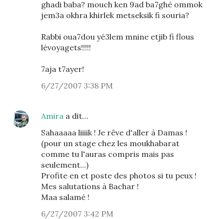
ghadi baba? mouch ken 9ad ba7ghé ommok
jem3a okhra khirlek metseksik fi souria?
Rabbi oua7dou yé3lem mnine etjib fi flous
lévoyagets!!!!!
7aja t7ayer!
6/27/2007 3:38 PM
Amira
a dit…
Sahaaaaa liiiik ! Je rêve d'aller à Damas !
(pour un stage chez les moukhabarat
comme tu l'auras compris mais pas
seulement...)
Profite en et poste des photos si tu peux !
Mes salutations à Bachar !
Maa salamé !
6/27/2007 3:42 PM