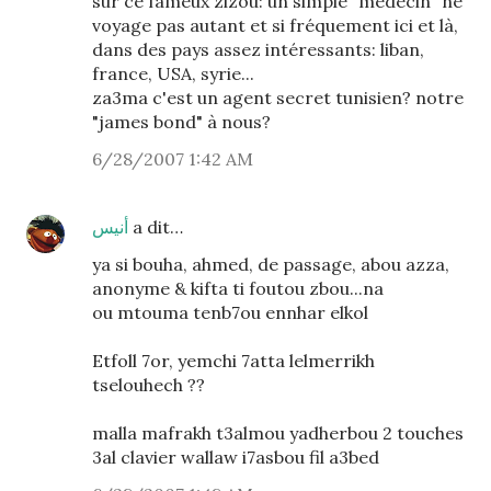
sur ce fameux zizou: un simple "médecin" ne
voyage pas autant et si fréquement ici et là,
dans des pays assez intéressants: liban,
france, USA, syrie...
za3ma c'est un agent secret tunisien? notre
"james bond" à nous?
6/28/2007 1:42 AM
أنيس
a dit…
ya si bouha, ahmed, de passage, abou azza,
anonyme & kifta ti foutou zbou...na
ou mtouma tenb7ou ennhar elkol
Etfoll 7or, yemchi 7atta lelmerrikh
tselouhech ??
malla mafrakh t3almou yadherbou 2 touches
3al clavier wallaw i7asbou fil a3bed