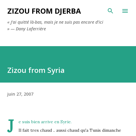
Accéder au contenu principal
ZIZOU FROM DJERBA
« J’ai quitté là-bas, mais je ne suis pas encore d’ici
» — Dany Laferrière
Zizou from Syria
juin 27, 2007
J
e suis bien arrive en Syrie
.
Il fait tres chaud .. aussi chaud qu'a Tunis dimanche