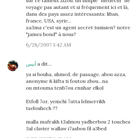
sur ce fameux zizou: un simple "médecin" ne
voyage pas autant et si fréquement ici et là,
dans des pays assez intéressants: liban,
france, USA, syrie...
za3ma c'est un agent secret tunisien? notre
"james bond" à nous?
6/28/2007 1:42 AM
أنيس
a dit…
ya si bouha, ahmed, de passage, abou azza,
anonyme & kifta ti foutou zbou...na
ou mtouma tenb7ou ennhar elkol
Etfoll 7or, yemchi 7atta lelmerrikh
tselouhech ??
malla mafrakh t3almou yadherbou 2 touches
3al clavier wallaw i7asbou fil a3bed