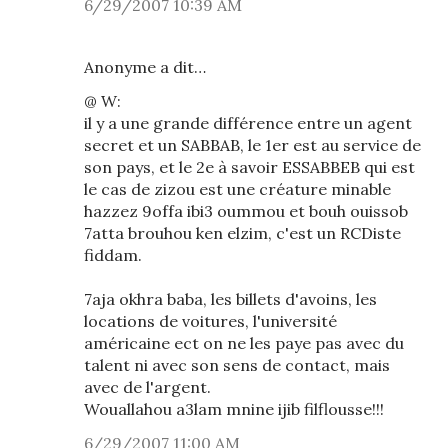
6/29/2007 10:39 AM
Anonyme a dit…
@ W:
il y a une grande différence entre un agent
secret et un SABBAB, le 1er est au service de
son pays, et le 2e à savoir ESSABBEB qui est
le cas de zizou est une créature minable
hazzez 9offa ibi3 oummou et bouh ouissob
7atta brouhou ken elzim, c'est un RCDiste
fiddam.
7aja okhra baba, les billets d'avoins, les
locations de voitures, l'université
américaine ect on ne les paye pas avec du
talent ni avec son sens de contact, mais
avec de l'argent.
Wouallahou a3lam mnine ijib filflousse!!!
6/29/2007 11:00 AM