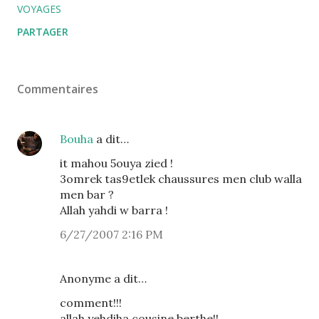
VOYAGES
PARTAGER
Commentaires
Bouha
a dit…
it mahou 5ouya zied !
3omrek tas9etlek chaussures men club walla
men bar ?
Allah yahdi w barra !
6/27/2007 2:16 PM
Anonyme a dit…
comment!!!
allah yehdiha cousine berthe!!