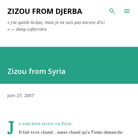
Accéder au contenu principal
ZIZOU FROM DJERBA
« J’ai quitté là-bas, mais je ne suis pas encore d’ici
» — Dany Laferrière
Zizou from Syria
juin 27, 2007
J
e suis bien arrive en Syrie
.
Il fait tres chaud .. aussi chaud qu'a Tunis dimanche