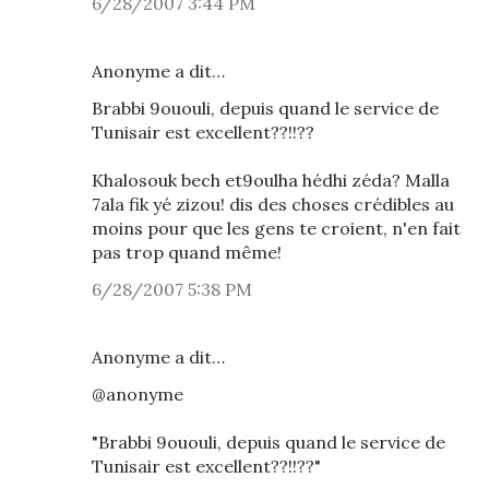
6/28/2007 3:44 PM
Anonyme a dit…
Brabbi 9ououli, depuis quand le service de
Tunisair est excellent??!!??
Khalosouk bech et9oulha hédhi zéda? Malla
7ala fik yé zizou! dis des choses crédibles au
moins pour que les gens te croient, n'en fait
pas trop quand même!
6/28/2007 5:38 PM
Anonyme a dit…
@anonyme
"Brabbi 9ououli, depuis quand le service de
Tunisair est excellent??!!??"