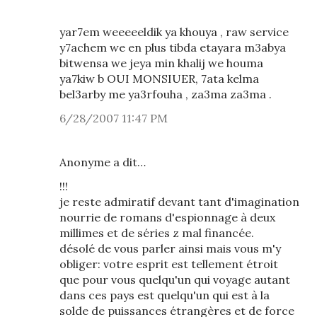
yar7em weeeeeldik ya khouya , raw service
y7achem we en plus tibda etayara m3abya
bitwensa we jeya min khalij we houma
ya7kiw b OUI MONSIUER, 7ata kelma
bel3arby me ya3rfouha , za3ma za3ma .
6/28/2007 11:47 PM
Anonyme a dit…
!!!
je reste admiratif devant tant d'imagination
nourrie de romans d'espionnage à deux
millimes et de séries z mal financée.
désolé de vous parler ainsi mais vous m'y
obliger: votre esprit est tellement étroit
que pour vous quelqu'un qui voyage autant
dans ces pays est quelqu'un qui est à la
solde de puissances étrangères et de force