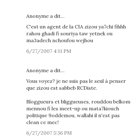
Anonyme a dit…
C'est un agent de la CIA zizou ya7chi fihhh
rahou ghadi fi souriya taw yetnek ou
ma3adech nchoufou wejhou
6/27/2007 4:11 PM
Anonyme a dit…
Vous voyez? je ne suis pas le seul à penser
que zizou est sabbeb RCDiste.
Bloggueurs et bliggueuses, rouddou belkom
mennou fi les meet-up ou mata7kiouch
politique 9oddemou, wallahi il n'est pas
clean ce mec!
6/27/2007 5:36 PM