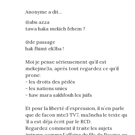
Anonyme a dit…
@abu azza
tawa haka mekich fehem ?
@de passage
hak fhimt eli3ba !
Moi je pense sérieusement qu´il est
mekejme3a, après tout regardez ce qu´il
prone:
- les droits des pédés
- les nations unies
- haw mara sakhfouh les juifs
Et pour la liberté d´expression, il n´en parle
que de facon mte3 TV7, ma3neha le texte qu
´il a est déja écrit par le RCD.
Regardez comment il traite les sujets
épineux comme l´affaire du fils de Pasqua ou