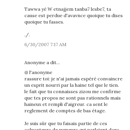
Tawwa yé W etnajjem tanba7 lesbe7, ta
cause est perdue d'avavnce quoique tu dises
quoique tu fasses.
./.
6/30/2007 7:17 AM
Anonyme a dit…
@ l'anonyme
rassure toi: je n'ai jamais espéré convaincre
un esprit nourri par la haine tel que le tien.
le fait que tu connaisses zizou me confirme
que tes propos ne sont pas rationnels mais
haineux et rempli d'aigreur. ca sent le
reglement de comptes de bas étage.
Je suis sûr que tu faisais partie de ces
colporteurs de rumeurs qui parlaient dans