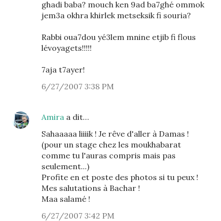
ghadi baba? mouch ken 9ad ba7ghé ommok
jem3a okhra khirlek metseksik fi souria?
Rabbi oua7dou yé3lem mnine etjib fi flous
lévoyagets!!!!!
7aja t7ayer!
6/27/2007 3:38 PM
Amira
a dit…
Sahaaaaa liiiik ! Je rêve d'aller à Damas !
(pour un stage chez les moukhabarat
comme tu l'auras compris mais pas
seulement...)
Profite en et poste des photos si tu peux !
Mes salutations à Bachar !
Maa salamé !
6/27/2007 3:42 PM