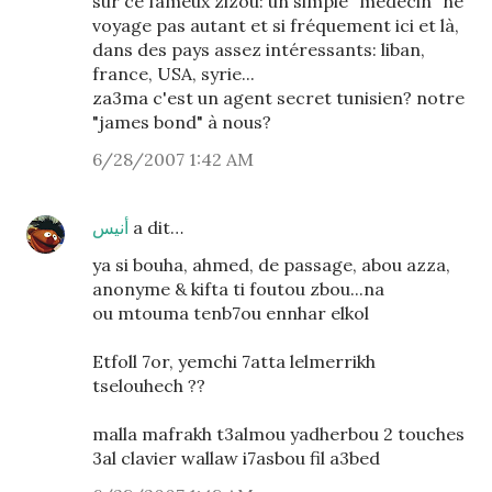
sur ce fameux zizou: un simple "médecin" ne
voyage pas autant et si fréquement ici et là,
dans des pays assez intéressants: liban,
france, USA, syrie...
za3ma c'est un agent secret tunisien? notre
"james bond" à nous?
6/28/2007 1:42 AM
أنيس
a dit…
ya si bouha, ahmed, de passage, abou azza,
anonyme & kifta ti foutou zbou...na
ou mtouma tenb7ou ennhar elkol
Etfoll 7or, yemchi 7atta lelmerrikh
tselouhech ??
malla mafrakh t3almou yadherbou 2 touches
3al clavier wallaw i7asbou fil a3bed