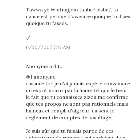
Tawwa yé W etnajjem tanba7 lesbe7, ta
cause est perdue d'avavnce quoique tu dises
quoique tu fasses.
./.
6/30/2007 7:17 AM
Anonyme a dit…
@ l'anonyme
rassure toi: je n'ai jamais espéré convaincre
un esprit nourri par la haine tel que le tien.
le fait que tu connaisses zizou me confirme
que tes propos ne sont pas rationnels mais
haineux et rempli d'aigreur. ca sent le
reglement de comptes de bas étage.
Je suis sûr que tu faisais partie de ces
colporteurs de rumeurs qui parlaient dans