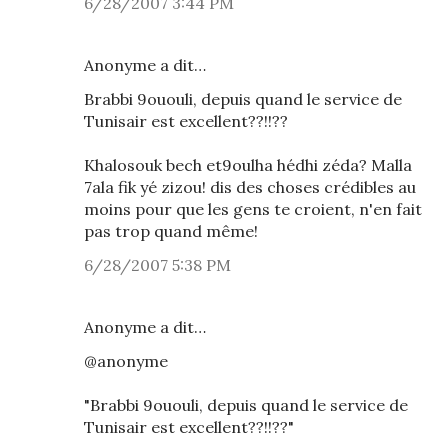
6/28/2007 3:44 PM
Anonyme a dit…
Brabbi 9ououli, depuis quand le service de
Tunisair est excellent??!!??
Khalosouk bech et9oulha hédhi zéda? Malla
7ala fik yé zizou! dis des choses crédibles au
moins pour que les gens te croient, n'en fait
pas trop quand même!
6/28/2007 5:38 PM
Anonyme a dit…
@anonyme
"Brabbi 9ououli, depuis quand le service de
Tunisair est excellent??!!??"