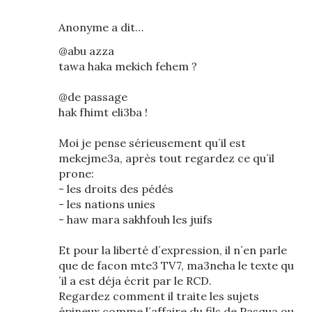
Anonyme a dit…
@abu azza
tawa haka mekich fehem ?
@de passage
hak fhimt eli3ba !
Moi je pense sérieusement qu´il est
mekejme3a, après tout regardez ce qu´il
prone:
- les droits des pédés
- les nations unies
- haw mara sakhfouh les juifs
Et pour la liberté d´expression, il n´en parle
que de facon mte3 TV7, ma3neha le texte qu
´il a est déja écrit par le RCD.
Regardez comment il traite les sujets
épineux comme l´affaire du fils de Pasqua ou