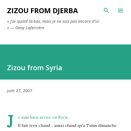
Accéder au contenu principal
ZIZOU FROM DJERBA
« J’ai quitté là-bas, mais je ne suis pas encore d’ici
» — Dany Laferrière
Zizou from Syria
juin 27, 2007
J
e suis bien arrive en Syrie
.
Il fait tres chaud .. aussi chaud qu'a Tunis dimanche