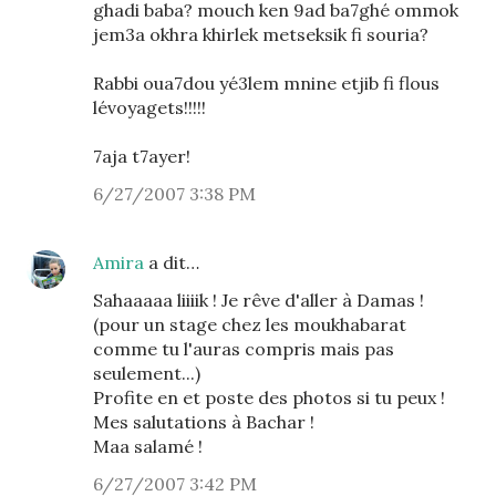
ghadi baba? mouch ken 9ad ba7ghé ommok
jem3a okhra khirlek metseksik fi souria?
Rabbi oua7dou yé3lem mnine etjib fi flous
lévoyagets!!!!!
7aja t7ayer!
6/27/2007 3:38 PM
Amira
a dit…
Sahaaaaa liiiik ! Je rêve d'aller à Damas !
(pour un stage chez les moukhabarat
comme tu l'auras compris mais pas
seulement...)
Profite en et poste des photos si tu peux !
Mes salutations à Bachar !
Maa salamé !
6/27/2007 3:42 PM