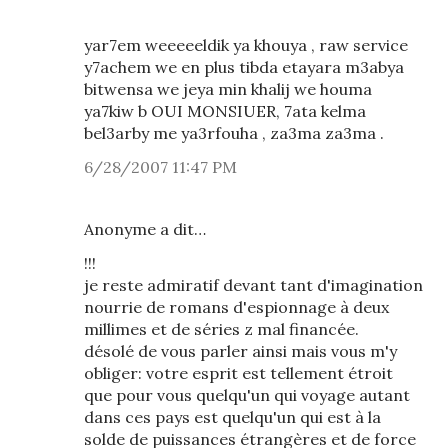
yar7em weeeeeldik ya khouya , raw service
y7achem we en plus tibda etayara m3abya
bitwensa we jeya min khalij we houma
ya7kiw b OUI MONSIUER, 7ata kelma
bel3arby me ya3rfouha , za3ma za3ma .
6/28/2007 11:47 PM
Anonyme a dit…
!!!
je reste admiratif devant tant d'imagination
nourrie de romans d'espionnage à deux
millimes et de séries z mal financée.
désolé de vous parler ainsi mais vous m'y
obliger: votre esprit est tellement étroit
que pour vous quelqu'un qui voyage autant
dans ces pays est quelqu'un qui est à la
solde de puissances étrangères et de force