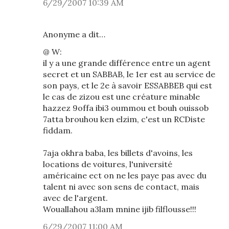
6/29/2007 10:39 AM
Anonyme a dit…
@ W:
il y a une grande différence entre un agent
secret et un SABBAB, le 1er est au service de
son pays, et le 2e à savoir ESSABBEB qui est
le cas de zizou est une créature minable
hazzez 9offa ibi3 oummou et bouh ouissob
7atta brouhou ken elzim, c'est un RCDiste
fiddam.
7aja okhra baba, les billets d'avoins, les
locations de voitures, l'université
américaine ect on ne les paye pas avec du
talent ni avec son sens de contact, mais
avec de l'argent.
Wouallahou a3lam mnine ijib filflousse!!!
6/29/2007 11:00 AM