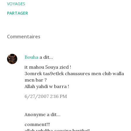
VOYAGES
PARTAGER
Commentaires
Bouha
a dit…
it mahou 5ouya zied !
3omrek tas9etlek chaussures men club walla
men bar ?
Allah yahdi w barra !
6/27/2007 2:16 PM
Anonyme a dit…
comment!!!
allah yehdiha cousine berthe!!