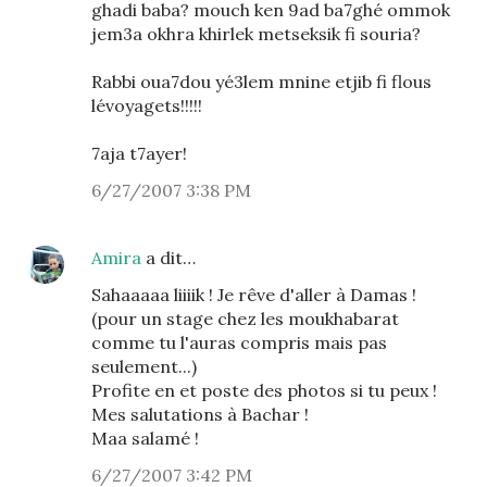
ghadi baba? mouch ken 9ad ba7ghé ommok
jem3a okhra khirlek metseksik fi souria?
Rabbi oua7dou yé3lem mnine etjib fi flous
lévoyagets!!!!!
7aja t7ayer!
6/27/2007 3:38 PM
Amira
a dit…
Sahaaaaa liiiik ! Je rêve d'aller à Damas !
(pour un stage chez les moukhabarat
comme tu l'auras compris mais pas
seulement...)
Profite en et poste des photos si tu peux !
Mes salutations à Bachar !
Maa salamé !
6/27/2007 3:42 PM