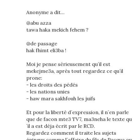
Anonyme a dit…
@abu azza
tawa haka mekich fehem ?
@de passage
hak fhimt eli3ba !
Moi je pense sérieusement qu´il est
mekejme3a, après tout regardez ce qu´il
prone:
- les droits des pédés
- les nations unies
- haw mara sakhfouh les juifs
Et pour la liberté d´expression, il n´en parle
que de facon mte3 TV7, ma3neha le texte qu
´il a est déja écrit par le RCD.
Regardez comment il traite les sujets
épineux comme l´affaire du fils de Pasqua ou