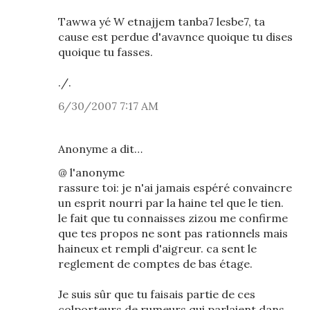
Tawwa yé W etnajjem tanba7 lesbe7, ta
cause est perdue d'avavnce quoique tu dises
quoique tu fasses.
./.
6/30/2007 7:17 AM
Anonyme a dit…
@ l'anonyme
rassure toi: je n'ai jamais espéré convaincre
un esprit nourri par la haine tel que le tien.
le fait que tu connaisses zizou me confirme
que tes propos ne sont pas rationnels mais
haineux et rempli d'aigreur. ca sent le
reglement de comptes de bas étage.
Je suis sûr que tu faisais partie de ces
colporteurs de rumeurs qui parlaient dans