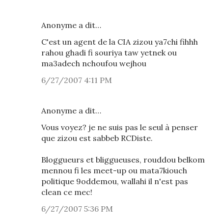
Anonyme a dit…
C'est un agent de la CIA zizou ya7chi fihhh
rahou ghadi fi souriya taw yetnek ou
ma3adech nchoufou wejhou
6/27/2007 4:11 PM
Anonyme a dit…
Vous voyez? je ne suis pas le seul à penser
que zizou est sabbeb RCDiste.
Bloggueurs et bliggueuses, rouddou belkom
mennou fi les meet-up ou mata7kiouch
politique 9oddemou, wallahi il n'est pas
clean ce mec!
6/27/2007 5:36 PM