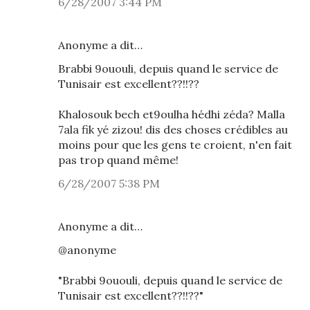
6/28/2007 3:44 PM
Anonyme a dit…
Brabbi 9ououli, depuis quand le service de
Tunisair est excellent??!!??
Khalosouk bech et9oulha hédhi zéda? Malla
7ala fik yé zizou! dis des choses crédibles au
moins pour que les gens te croient, n'en fait
pas trop quand même!
6/28/2007 5:38 PM
Anonyme a dit…
@anonyme
"Brabbi 9ououli, depuis quand le service de
Tunisair est excellent??!!??"