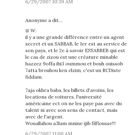
6/29/2007 10:39 AM
Anonyme a dit…
@ W:
il y a une grande différence entre un agent
secret et un SABBAB, le 1er est au service de
son pays, et le 2e à savoir ESSABBEB qui est
le cas de zizou est une créature minable
hazzez 9offa ibi3 oummou et bouh ouissob
7atta brouhou ken elzim, c'est un RCDiste
fiddam.
7aja okhra baba, les billets d'avoins, les
locations de voitures, l'université
américaine ect on ne les paye pas avec du
talent ni avec son sens de contact, mais
avec de l'argent.
Wouallahou a3lam mnine ijib filflousse!!!
6/29/2007 11:00 AM