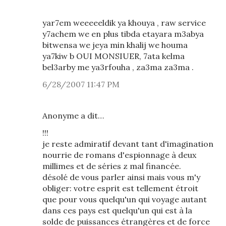
yar7em weeeeeldik ya khouya , raw service
y7achem we en plus tibda etayara m3abya
bitwensa we jeya min khalij we houma
ya7kiw b OUI MONSIUER, 7ata kelma
bel3arby me ya3rfouha , za3ma za3ma .
6/28/2007 11:47 PM
Anonyme a dit…
!!!
je reste admiratif devant tant d'imagination
nourrie de romans d'espionnage à deux
millimes et de séries z mal financée.
désolé de vous parler ainsi mais vous m'y
obliger: votre esprit est tellement étroit
que pour vous quelqu'un qui voyage autant
dans ces pays est quelqu'un qui est à la
solde de puissances étrangères et de force