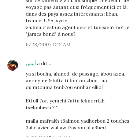
sur ce fameux zizou: un simple "médecin" ne
voyage pas autant et si fréquement ici et là,
dans des pays assez intéressants: liban,
france, USA, syrie...
za3ma c'est un agent secret tunisien? notre
"james bond" à nous?
6/28/2007 1:42 AM
أنيس
a dit…
ya si bouha, ahmed, de passage, abou azza,
anonyme & kifta ti foutou zbou...na
ou mtouma tenb7ou ennhar elkol
Etfoll 7or, yemchi 7atta lelmerrikh
tselouhech ??
malla mafrakh t3almou yadherbou 2 touches
3al clavier wallaw i7asbou fil a3bed