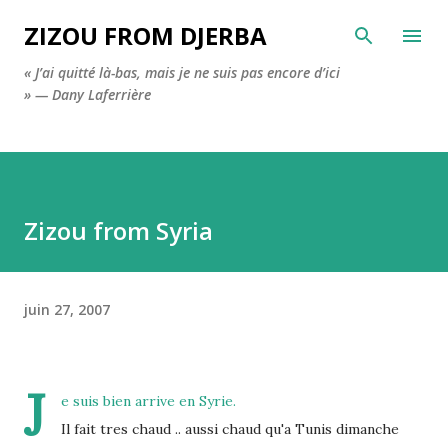
Accéder au contenu principal
ZIZOU FROM DJERBA
« J’ai quitté là-bas, mais je ne suis pas encore d’ici
» — Dany Laferrière
Zizou from Syria
juin 27, 2007
J
e suis bien arrive en Syrie
.
Il fait tres chaud .. aussi chaud qu'a Tunis dimanche