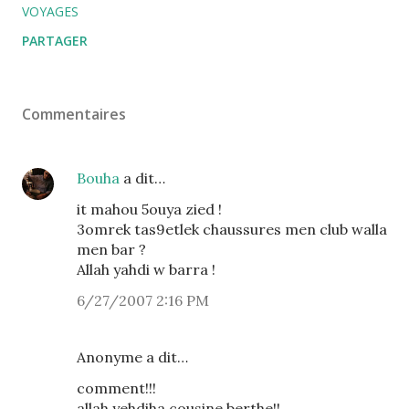
VOYAGES
PARTAGER
Commentaires
Bouha
a dit…
it mahou 5ouya zied !
3omrek tas9etlek chaussures men club walla
men bar ?
Allah yahdi w barra !
6/27/2007 2:16 PM
Anonyme a dit…
comment!!!
allah yehdiha cousine berthe!!