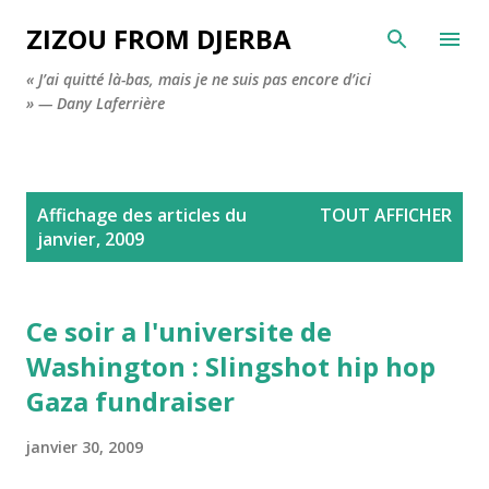
Accéder au contenu principal
ZIZOU FROM DJERBA
« J’ai quitté là-bas, mais je ne suis pas encore d’ici
» — Dany Laferrière
A
Affichage des articles du
TOUT AFFICHER
r
janvier, 2009
t
i
c
Ce soir a l'universite de
l
Washington : Slingshot hip hop
e
Gaza fundraiser
s
janvier 30, 2009