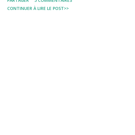
PARTAGER
5 COMMENTAIRES
36. Sami Nasfi, 37. Rabia Omer, Libye 38. Sofiane Ouinniche,
CONTINUER À LIRE LE POST>>
39. José Perpiny...