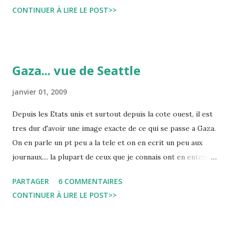
massacre of innocent children, women, and men. Date:
CONTINUER À LIRE LE POST>>
Saturday, January 3, 2009 Time: 12:00pm - 3:00pm Location:
Westlake Plaza Street: 4th Ave & Pine St City/Town:
Seattle, WA
Gaza... vue de Seattle
janvier 01, 2009
Depuis les Etats unis et surtout depuis la cote ouest, il est
tres dur d'avoir une image exacte de ce qui se passe a Gaza.
On en parle un pt peu a la tele et on en ecrit un peu aux
journaux.... la plupart de ceux que je connais ont en entendu
parler... mais pas de la meme maniere qu'en Tunisie ou dans
PARTAGER
6 COMMENTAIRES
le monde arabe... Le Hamas pour les americains qui
CONTINUER À LIRE LE POST>>
m'entourent est un groupe terroriste... Un mouvement
base sur la haine d'israel, israel le pays "ami" qui ne fait que
se defendre... peut etre un peu trop violemment mais il se