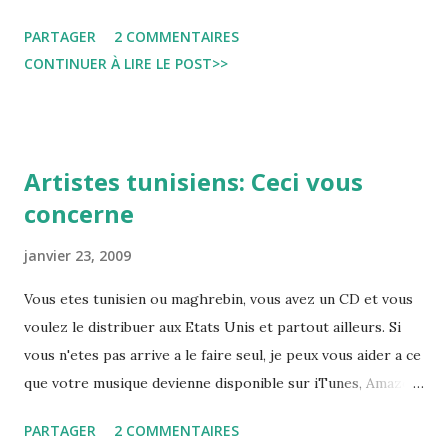
aqueduc construit sous le règne de Commode et restauré
PARTAGER
2 COMMENTAIRES
dans le dernier quart du IV e siècle . Ce lieu est encore
CONTINUER À LIRE LE POST>>
utilisé une fois par an pour une manifestation populaire, la
fête de Mokhola, une sainte dispensatrice de bienfaits
parvenue ici en provenance du Maroc selon la tradition
orale . La vénération s’accompagne de sacrifices d’animaux.
Artistes tunisiens: Ceci vous
Il a été démontré que cette tradition est païenne, la
concerne
vénération se portant vers la source d’origine, appelée
fons moccolitanus . Est ce que cette fete a ete documente ?
janvier 23, 2009
a t'elle toujours lieu? Si vous avez des infos la concernant,
veuillez les partager...
Vous etes tunisien ou maghrebin, vous avez un CD et vous
voulez le distribuer aux Etats Unis et partout ailleurs. Si
vous n'etes pas arrive a le faire seul, je peux vous aider a ce
que votre musique devienne disponible sur iTunes, Amazon,
Rhapsody, e Music... Envoyez moi un email et je vous
PARTAGER
2 COMMENTAIRES
conseillerais gratuitement.