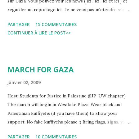
sur Gaza. Vous pouvez voir les news ( ici , ici , ici et ici ) et
regarder un reportage ici . Je ne veux pas m'etendre sur ce
qui c'est passe mais je me dit que la colere comme language
PARTAGER
15 COMMENTAIRES
de communication avec une population americaine qui a
CONTINUER À LIRE LE POST>>
appris a l'ecole l'importance de proteger les juifs face a
ceux qui veulent les aneantir, n'est pas la meilleure des
solutions... Si on ajoute a cela l'islamisation de la manif (
priere en public et les chahadatayn a repetition) chose qui
MARCH FOR GAZA
fait peur a une population largement ignorante de l'islam et
qui le percoit avec bcp de peur... On comprend pourquoi les
janvier 02, 2009
americains ne semblent pas etre concernes par ce qui se
Host: Students for Justice in Palestine (SJP-UW chapter)
passe a Gaza... Aucune campagne mediatique n'a ete mene
The march will begin in Westlake Plaza. Wear black and
pour sensibiliser les gens a ce qui se passe... regardez
Palestinian kuffiyehs (if you have them) to show your
plutot ce qu'on peut voir a la tele
support. No fake kuffiyehs please :) Bring flags, signs, your
friends, your family, and your voice. March to stop the
PARTAGER
10 COMMENTAIRES