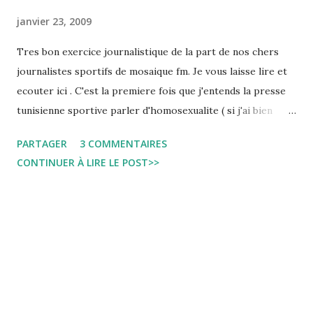
janvier 23, 2009
Tres bon exercice journalistique de la part de nos chers
journalistes sportifs de mosaique fm. Je vous laisse lire et
ecouter ici . C'est la premiere fois que j'entends la presse
tunisienne sportive parler d'homosexualite ( si j'ai bien
compris )... Et donc je pose la question directement: Peut
PARTAGER
3 COMMENTAIRES
on etre jouer au foot en pros et etre homo en Tunisie? Et
CONTINUER À LIRE LE POST>>
si la reconnaissance de ce groupe marginalise devait passer
pour le foot? Comment les dirigeants et les clubs de
supporters se positionnent 'ils par rapport a cette
orientation sexuelle ? Et si Hannibal s'emparait de ce sujet:
Va y'avoir du sport!