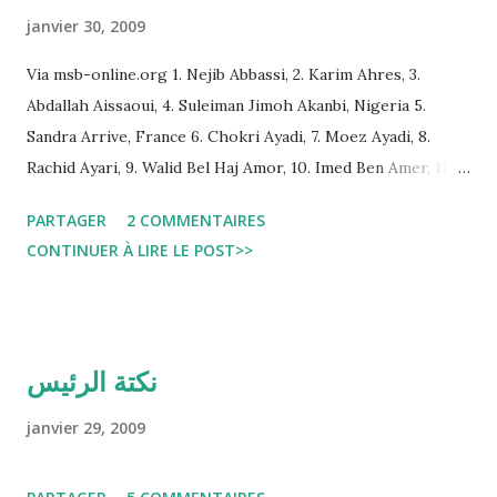
janvier 30, 2009
Via msb-online.org 1. Nejib Abbassi, 2. Karim Ahres, 3.
Abdallah Aissaoui, 4. Suleiman Jimoh Akanbi, Nigeria 5.
Sandra Arrive, France 6. Chokri Ayadi, 7. Moez Ayadi, 8.
Rachid Ayari, 9. Walid Bel Haj Amor, 10. Imed Ben Amer, 11.
Hedi Ben Mohamed, 12. Moez Ben Rhouma, 13. Mohamed
PARTAGER
2 COMMENTAIRES
Ferid Ben Tanfous, 14. Ferihane Bouchamaoui, 15. Souad
CONTINUER À LIRE LE POST>>
Bougdira Ep.Lloyd, Maroc 16. Mohamed Abderrazek
Boukadhaba, 17. Natascha Boussiga, Allemagne 18. Afef
Challouf, 19. Béchir Charrada, 20. Nourane Chlioui 21.
Nozha Daoud Ep.Charfi, 22. Fethi Derbeli, 23. Chiraz Gaieb,
نكتة الرئيس
24. Neila Hafsia, 25. Mohamed Walid Hamdi, 26. Slim Jarraya,
27. Besma Jrad , 28. Sami Kamoun, 29. Fatma Khalsi Abassi,
janvier 29, 2009
30. Said Mazigh 31. Karim M’rad, 32. Ghazi Medhioub, 33.
Mustapha Mezghani, 34. Oussama Mezni, 35. Elhoucine Miri,