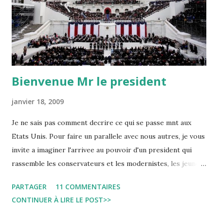
Bienvenue Mr le president
janvier 18, 2009
Je ne sais pas comment decrire ce qui se passe mnt aux
Etats Unis. Pour faire un parallele avec nous autres, je vous
invite a imaginer l'arrivee au pouvoir d'un president qui
rassemble les conservateurs et les modernistes, les jeunes
et les vieux, autour d'un meme plan. Un president qui a fait
PARTAGER
11 COMMENTAIRES
des meeting populaires dans tous les villages et villes de
CONTINUER À LIRE LE POST>>
Tunisie. Un president qui promet la fin de la torture et le
retour de la Tunisie a la scene internationale. Un president