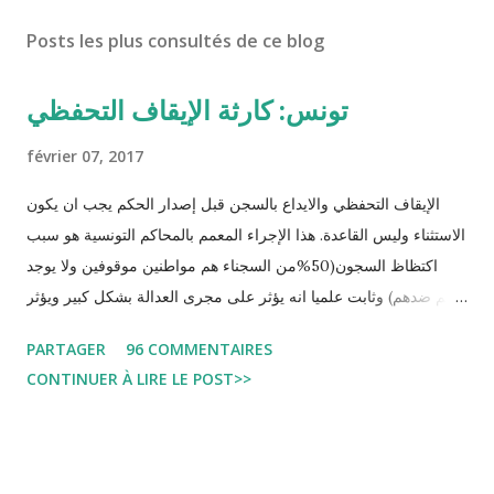
Posts les plus consultés de ce blog
تونس: كارثة الإيقاف التحفظي
février 07, 2017
الإيقاف التحفظي والايداع بالسجن قبل إصدار الحكم يجب ان يكون
الاستثناء وليس القاعدة. هذا الإجراء المعمم بالمحاكم التونسية هو سبب
اكتظاظ السجون(50%من السجناء هم مواطنين موقوفين ولا يوجد
حكم ضدهم) وثابت علميا انه يؤثر على مجرى العدالة بشكل كبير ويؤثر
سلبا على الأحكام فنادرا ما يحكم الموقوف بالبراءة او بمدة اقصر من
PARTAGER
96 COMMENTAIRES
التي قضاها تحفظيا . هذه الممارسات تسبب كوارث اجتماعية واقتصادية
CONTINUER À LIRE LE POST>>
و تجعل المواطن يحقد على المنظومة القضائية و يحس بالظلم و القهر
Pour s'approfondir dans le sujet: Lire L'etude du Labo
démocratique intitulée : "Arrestation, garde à vue, et
détention préventive: Analyse du cadre juridique tunisien au