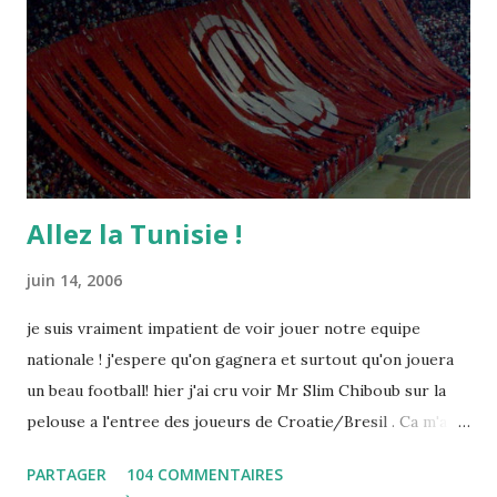
Allez la Tunisie !
juin 14, 2006
je suis vraiment impatient de voir jouer notre equipe
nationale ! j'espere qu'on gagnera et surtout qu'on jouera
un beau football! hier j'ai cru voir Mr Slim Chiboub sur la
pelouse a l'entree des joueurs de Croatie/Bresil . Ca m'a
fait plaisir puisque les tunisiens sont tres rares dans les
PARTAGER
104 COMMENTAIRES
instances internationales.( Je me demande d'ailleurs a quoi