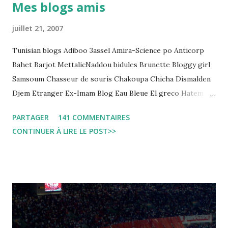
Mes blogs amis
regard des Lignes directrices Luanda"
juillet 21, 2007
Tunisian blogs Adiboo 3assel Amira-Science po Anticorp
Bahet Barjot MettalicNaddou bidules Brunette Bloggy girl
Samsoum Chasseur de souris Chakoupa Chicha Dismalden
Djem Etranger Ex-Imam Blog Eau Bleue El greco Hatem
jojo ben jojo Jean Ken Kahloucha Diary Khanouf K-Max
PARTAGER
141 COMMENTAIRES
Leila fi amarikia Little Sarah American girl Massir mots a
CONTINUER À LIRE LE POST>>
dire Mouch ex Mazzika Tun...