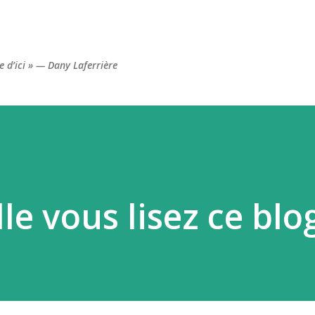
Accéder au contenu principal
re d’ici » — Dany Laferrière
lle vous lisez ce blo