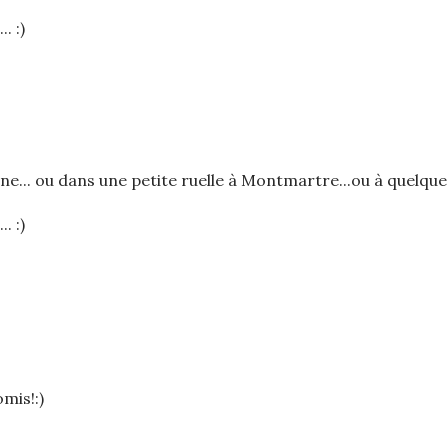
. :)
e... ou dans une petite ruelle à Montmartre...ou à quelque
. :)
mis!:)