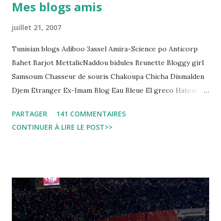
Mes blogs amis
regard des Lignes directrices Luanda"
juillet 21, 2007
Tunisian blogs Adiboo 3assel Amira-Science po Anticorp
Bahet Barjot MettalicNaddou bidules Brunette Bloggy girl
Samsoum Chasseur de souris Chakoupa Chicha Dismalden
Djem Etranger Ex-Imam Blog Eau Bleue El greco Hatem
jojo ben jojo Jean Ken Kahloucha Diary Khanouf K-Max
PARTAGER
141 COMMENTAIRES
Leila fi amarikia Little Sarah American girl Massir mots a
CONTINUER À LIRE LE POST>>
dire Mouch ex Mazzika Tun...