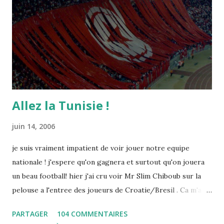
Allez la Tunisie !
juin 14, 2006
je suis vraiment impatient de voir jouer notre equipe
nationale ! j'espere qu'on gagnera et surtout qu'on jouera
un beau football! hier j'ai cru voir Mr Slim Chiboub sur la
pelouse a l'entree des joueurs de Croatie/Bresil . Ca m'a
fait plaisir puisque les tunisiens sont tres rares dans les
PARTAGER
104 COMMENTAIRES
instances internationales.( Je me demande d'ailleurs a quoi