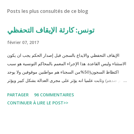
Posts les plus consultés de ce blog
تونس: كارثة الإيقاف التحفظي
février 07, 2017
الإيقاف التحفظي والايداع بالسجن قبل إصدار الحكم يجب ان يكون
الاستثناء وليس القاعدة. هذا الإجراء المعمم بالمحاكم التونسية هو سبب
اكتظاظ السجون(50%من السجناء هم مواطنين موقوفين ولا يوجد
حكم ضدهم) وثابت علميا انه يؤثر على مجرى العدالة بشكل كبير ويؤثر
سلبا على الأحكام فنادرا ما يحكم الموقوف بالبراءة او بمدة اقصر من
PARTAGER
96 COMMENTAIRES
التي قضاها تحفظيا . هذه الممارسات تسبب كوارث اجتماعية واقتصادية
CONTINUER À LIRE LE POST>>
و تجعل المواطن يحقد على المنظومة القضائية و يحس بالظلم و القهر
Pour s'approfondir dans le sujet: Lire L'etude du Labo
démocratique intitulée : "Arrestation, garde à vue, et
détention préventive: Analyse du cadre juridique tunisien au