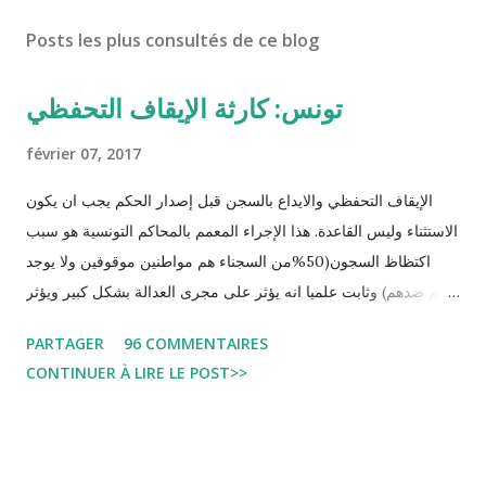
Posts les plus consultés de ce blog
تونس: كارثة الإيقاف التحفظي
février 07, 2017
الإيقاف التحفظي والايداع بالسجن قبل إصدار الحكم يجب ان يكون
الاستثناء وليس القاعدة. هذا الإجراء المعمم بالمحاكم التونسية هو سبب
اكتظاظ السجون(50%من السجناء هم مواطنين موقوفين ولا يوجد
حكم ضدهم) وثابت علميا انه يؤثر على مجرى العدالة بشكل كبير ويؤثر
سلبا على الأحكام فنادرا ما يحكم الموقوف بالبراءة او بمدة اقصر من
PARTAGER
96 COMMENTAIRES
التي قضاها تحفظيا . هذه الممارسات تسبب كوارث اجتماعية واقتصادية
CONTINUER À LIRE LE POST>>
و تجعل المواطن يحقد على المنظومة القضائية و يحس بالظلم و القهر
Pour s'approfondir dans le sujet: Lire L'etude du Labo
démocratique intitulée : "Arrestation, garde à vue, et
détention préventive: Analyse du cadre juridique tunisien au