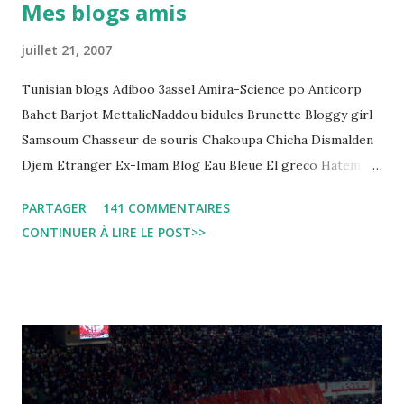
Mes blogs amis
regard des Lignes directrices Luanda"
juillet 21, 2007
Tunisian blogs Adiboo 3assel Amira-Science po Anticorp
Bahet Barjot MettalicNaddou bidules Brunette Bloggy girl
Samsoum Chasseur de souris Chakoupa Chicha Dismalden
Djem Etranger Ex-Imam Blog Eau Bleue El greco Hatem
jojo ben jojo Jean Ken Kahloucha Diary Khanouf K-Max
PARTAGER
141 COMMENTAIRES
Leila fi amarikia Little Sarah American girl Massir mots a
CONTINUER À LIRE LE POST>>
dire Mouch ex Mazzika Tun...