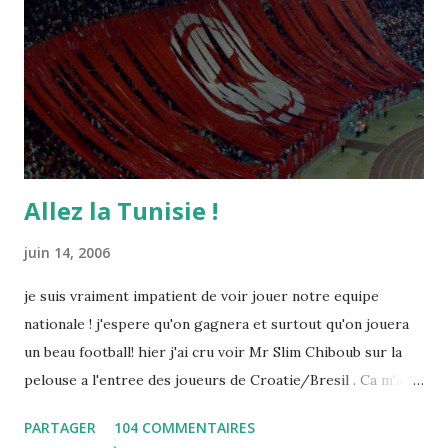
Allez la Tunisie !
juin 14, 2006
je suis vraiment impatient de voir jouer notre equipe
nationale ! j'espere qu'on gagnera et surtout qu'on jouera
un beau football! hier j'ai cru voir Mr Slim Chiboub sur la
pelouse a l'entree des joueurs de Croatie/Bresil . Ca m'a
fait plaisir puisque les tunisiens sont tres rares dans les
PARTAGER
104 COMMENTAIRES
instances internationales.( Je me demande d'ailleurs a quoi