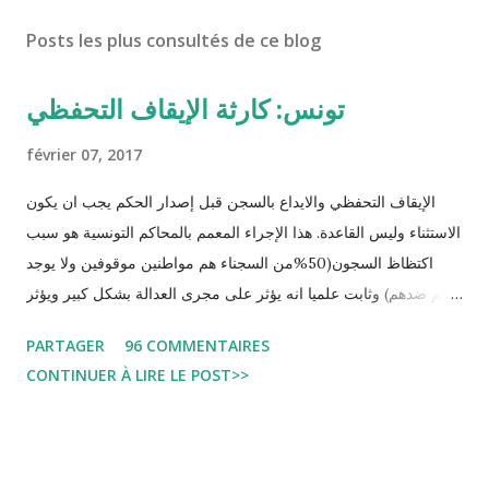
Posts les plus consultés de ce blog
تونس: كارثة الإيقاف التحفظي
février 07, 2017
الإيقاف التحفظي والايداع بالسجن قبل إصدار الحكم يجب ان يكون
الاستثناء وليس القاعدة. هذا الإجراء المعمم بالمحاكم التونسية هو سبب
اكتظاظ السجون(50%من السجناء هم مواطنين موقوفين ولا يوجد
حكم ضدهم) وثابت علميا انه يؤثر على مجرى العدالة بشكل كبير ويؤثر
سلبا على الأحكام فنادرا ما يحكم الموقوف بالبراءة او بمدة اقصر من
PARTAGER
96 COMMENTAIRES
التي قضاها تحفظيا . هذه الممارسات تسبب كوارث اجتماعية واقتصادية
CONTINUER À LIRE LE POST>>
و تجعل المواطن يحقد على المنظومة القضائية و يحس بالظلم و القهر
Pour s'approfondir dans le sujet: Lire L'etude du Labo
démocratique intitulée : "Arrestation, garde à vue, et
détention préventive: Analyse du cadre juridique tunisien au