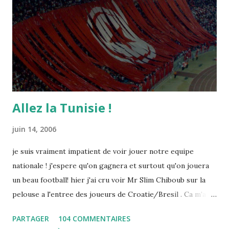
Allez la Tunisie !
juin 14, 2006
je suis vraiment impatient de voir jouer notre equipe
nationale ! j'espere qu'on gagnera et surtout qu'on jouera
un beau football! hier j'ai cru voir Mr Slim Chiboub sur la
pelouse a l'entree des joueurs de Croatie/Bresil . Ca m'a
fait plaisir puisque les tunisiens sont tres rares dans les
PARTAGER
104 COMMENTAIRES
instances internationales.( Je me demande d'ailleurs a quoi