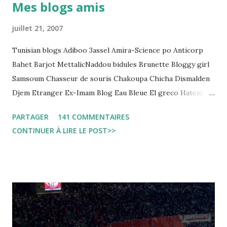
Mes blogs amis
regard des Lignes directrices Luanda"
juillet 21, 2007
Tunisian blogs Adiboo 3assel Amira-Science po Anticorp
Bahet Barjot MettalicNaddou bidules Brunette Bloggy girl
Samsoum Chasseur de souris Chakoupa Chicha Dismalden
Djem Etranger Ex-Imam Blog Eau Bleue El greco Hatem
jojo ben jojo Jean Ken Kahloucha Diary Khanouf K-Max
PARTAGER
141 COMMENTAIRES
Leila fi amarikia Little Sarah American girl Massir mots a
CONTINUER À LIRE LE POST>>
dire Mouch ex Mazzika Tun...