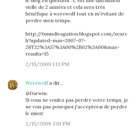
le blog en question . C'est une discussion
vielle de 2 années et cela sera très
bénéfique à werewolf tout en m'évitant de
perdre mon temps.
http://tunisdivagation.blogspot.com/searc
h?updated-max=2007-07-
28T22%3A57%3A00%2B02%3A00&max-
results=15
2/15/2009 1:13 PM
Werewolf
a dit…
@Darwin:
Si vous ne voulez pas perdre votre temps, je
ne vois pas pourquoi j'accepterai de perdre
le mien!
2/15/2009 3:01 PM