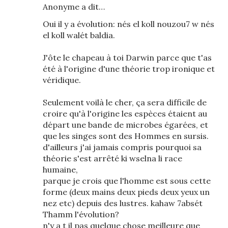
Anonyme a dit…
Oui il y a évolution: nés el koll nouzou7 w nés
el koll walét baldia.
J'ôte le chapeau à toi Darwin parce que t'as
été à l'origine d'une théorie trop ironique et
véridique.
Seulement voilà le cher, ça sera difficile de
croire qu'à l'origine les espèces étaient au
départ une bande de microbes égarées, et
que les singes sont des Hommes en sursis.
d'ailleurs j'ai jamais compris pourquoi sa
théorie s'est arrêté ki wselna li race
humaine,
parque je crois que l'homme est sous cette
forme (deux mains deux pieds deux yeux un
nez etc) depuis des lustres. kahaw 7absét
Thamm l'évolution?
n'y a t il pas quelque chose meilleure que