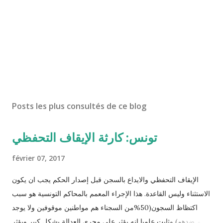
Posts les plus consultés de ce blog
تونس: كارثة الإيقاف التحفظي
février 07, 2017
الإيقاف التحفظي والايداع بالسجن قبل إصدار الحكم يجب ان يكون
الاستثناء وليس القاعدة. هذا الإجراء المعمم بالمحاكم التونسية هو سبب
اكتظاظ السجون(50%من السجناء هم مواطنين موقوفين ولا يوجد
حكم ضدهم) وثابت علميا انه يؤثر على مجرى العدالة بشكل كبير ويؤثر