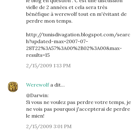
le blog en question . C'est une discussion
vielle de 2 années et cela sera très
bénéfique à werewolf tout en m'évitant de
perdre mon temps.
http://tunisdivagation.blogspot.com/searc
h?updated-max=2007-07-
28T22%3A57%3A00%2B02%3A00&max-
results=15
2/15/2009 1:13 PM
Werewolf
a dit…
@Darwin:
Si vous ne voulez pas perdre votre temps, je
ne vois pas pourquoi j'accepterai de perdre
le mien!
2/15/2009 3:01 PM