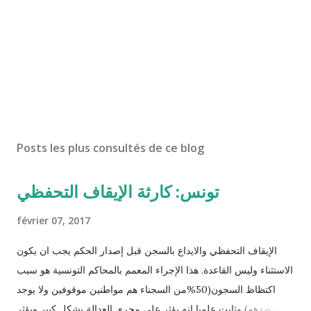
Posts les plus consultés de ce blog
تونس: كارثة الإيقاف التحفظي
février 07, 2017
الإيقاف التحفظي والايداع بالسجن قبل إصدار الحكم يجب ان يكون
الاستثناء وليس القاعدة. هذا الإجراء المعمم بالمحاكم التونسية هو سبب
اكتظاظ السجون(50%من السجناء هم مواطنين موقوفين ولا يوجد
حكم ضدهم) وثابت علميا انه يؤثر على مجرى العدالة بشكل كبير ويؤثر