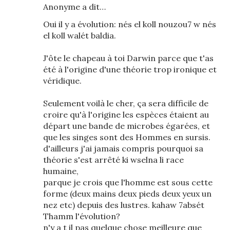
Anonyme a dit…
Oui il y a évolution: nés el koll nouzou7 w nés
el koll walét baldia.
J'ôte le chapeau à toi Darwin parce que t'as
été à l'origine d'une théorie trop ironique et
véridique.
Seulement voilà le cher, ça sera difficile de
croire qu'à l'origine les espèces étaient au
départ une bande de microbes égarées, et
que les singes sont des Hommes en sursis.
d'ailleurs j'ai jamais compris pourquoi sa
théorie s'est arrêté ki wselna li race
humaine,
parque je crois que l'homme est sous cette
forme (deux mains deux pieds deux yeux un
nez etc) depuis des lustres. kahaw 7absét
Thamm l'évolution?
n'y a t il pas quelque chose meilleure que