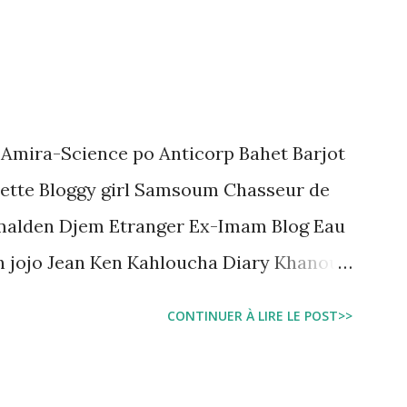
estation, garde à vue, et détention
juridique tunisien au regard des Lignes
 Amira-Science po Anticorp Bahet Barjot
ette Bloggy girl Samsoum Chasseur de
malden Djem Etranger Ex-Imam Blog Eau
n jojo Jean Ken Kahloucha Diary Khanouf
e Sarah American girl Massir mots a dire
CONTINUER À LIRE LE POST>>