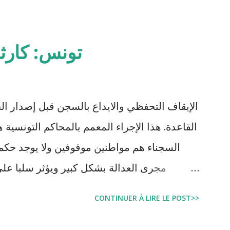
تونس: كارث
الإيقاف التحفظي والايداع بالسجن قبل إصدار ال
السجناء هم مواطنين موقوفين ولا يوجد حكم 
مجرى العدالة بشكل كبير ويؤثر سلبا على
بالبراءة او بمدة اقصر من التي قضاها تحف
CONTINUER À LIRE LE POST>>
اجتماعية واقتصادية و تجعل المواطن يحقد على 