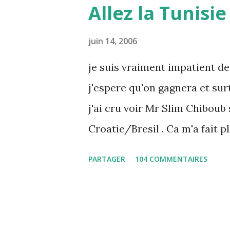
Allez la Tunisie 
juin 14, 2006
je suis vraiment impatient de
j'espere qu'on gagnera et sur
j'ai cru voir Mr Slim Chiboub 
Croatie/Bresil . Ca m'a fait p
rares dans les instances inte
PARTAGER
104 COMMENTAIRES
quoi est due cette absence !)