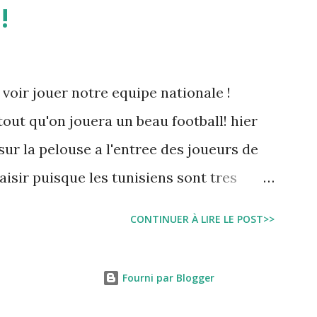
!
 voir jouer notre equipe nationale !
tout qu'on jouera un beau football! hier
sur la pelouse a l'entree des joueurs de
laisir puisque les tunisiens sont tres
rnationales.( Je me demande d'ailleurs a
CONTINUER À LIRE LE POST>>
. Anyway... Inchallah Marbouha !
Fourni par Blogger