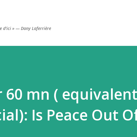
Accéder au contenu principal
re d’ici » — Dany Laferrière
r 60 mn ( equivalen
al): Is Peace Out O