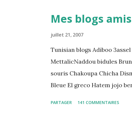
démocratique intitulée : "Arr
Mes blogs amis
préventive: Analyse du cadre 
directrices Luanda"
juillet 21, 2007
Tunisian blogs Adiboo 3assel
MettalicNaddou bidules Brun
souris Chakoupa Chicha Dis
Bleue El greco Hatem jojo be
K-Max Leila fi amarikia Littl
PARTAGER
141 COMMENTAIRES
Mouch ex Mazzika Tun...