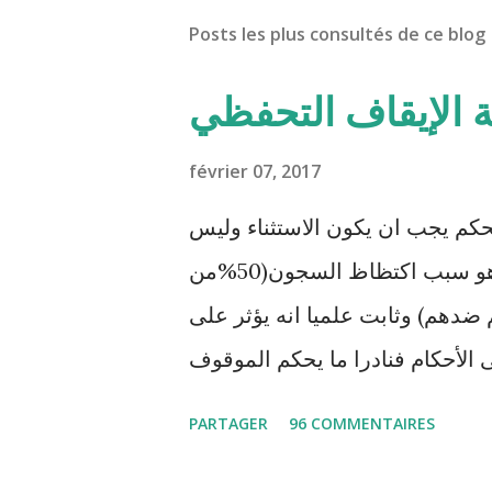
Posts les plus consultés de ce blog
ة الإيقاف التحفظي
février 07, 2017
حكم يجب ان يكون الاستثناء وليس
القاعدة. هذا الإجراء المعمم بالمحاكم التونسية هو سبب اكتظاظ السجون(50%من
ضدهم) وثابت علميا انه يؤثر على
 الأحكام فنادرا ما يحكم الموقوف
ظيا . هذه الممارسات تسبب كوارث
PARTAGER
96 COMMENTAIRES
المنظومة القضائية و يحس بالظلم
و القهر Pour s'approfondir dans le sujet: Lire L'etude du Labo