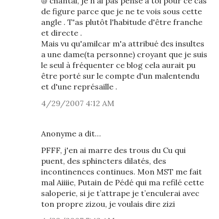
@ chantal, je n'ai pas pensé à toi pour ce cas
de figure parce que je ne te vois sous cette
angle . T'as plutôt l'habitude d'être franche
et directe .
Mais vu qu'amilcar m'a attribué des insultes
a une dame(ta personne) croyant que je suis
le seul à fréquenter ce blog cela aurait pu
être porté sur le compte d'un malentendu
et d'une représaille .
4/29/2007 4:12 AM
Anonyme a dit…
PFFF, j'en ai marre des trous du Cu qui
puent, des sphincters dilatés, des
incontinences continues. Mon MST me fait
mal Aiiiie, Putain de Pédé qui ma refilé cette
saloperie, si je t’attrape je t’enculerai avec
ton propre zizou, je voulais dire zizi