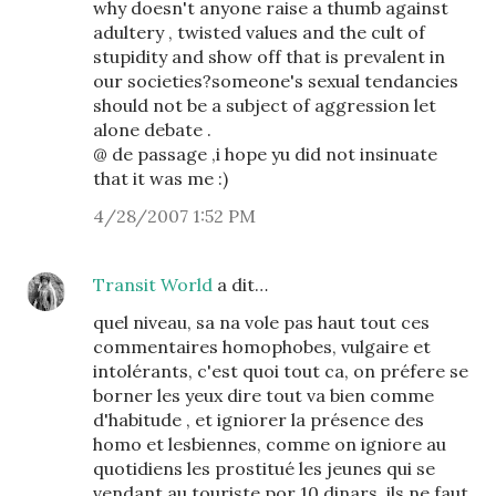
why doesn't anyone raise a thumb against
adultery , twisted values and the cult of
stupidity and show off that is prevalent in
our societies?someone's sexual tendancies
should not be a subject of aggression let
alone debate .
@ de passage ,i hope yu did not insinuate
that it was me :)
4/28/2007 1:52 PM
Transit World
a dit…
quel niveau, sa na vole pas haut tout ces
commentaires homophobes, vulgaire et
intolérants, c'est quoi tout ca, on préfere se
borner les yeux dire tout va bien comme
d'habitude , et igniorer la présence des
homo et lesbiennes, comme on igniore au
quotidiens les prostitué les jeunes qui se
vendant au touriste por 10 dinars, ils ne faut