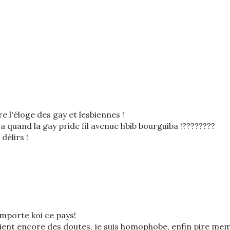
e l'éloge des gay et lesbiennes !
a quand la gay pride fil avenue hbib bourguiba !????????
délirs !
importe koi ce pays!
raient encore des doutes, je suis homophobe, enfin pire me