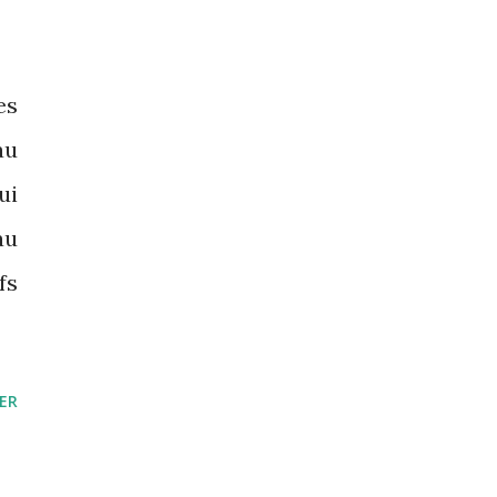
es
au
ui
au
fs
ER