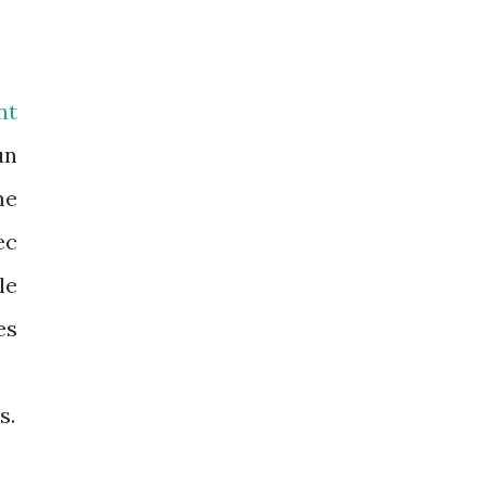
nt
un
me
ec
le
es
s.