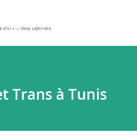
Accéder au contenu principal
re d’ici » — Dany Laferrière
et Trans à Tunis