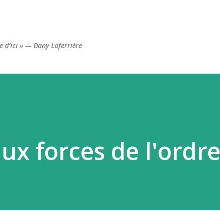
Accéder au contenu principal
re d’ici » — Dany Laferrière
 forces de l'ordr