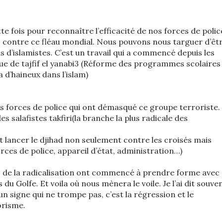
ette fois pour reconnaître l’efficacité de nos forces de polic
s contre ce fléau mondial. Nous pouvons nous targuer d’êt
pas d’islamistes. C’est un travail qui a commencé depuis les
que de tajfif el yanabi3 (Réforme des programmes scolaires
a d’haineux dans l’islam)
 forces de police qui ont démasqué ce groupe terroriste.
 salafistes takfiri(la branche la plus radicale des
ut lancer le djihad non seulement contre les croisés mais
orces de police, appareil d’état, administration…)
 de la radicalisation ont commencé à prendre forme avec
s du Golfe. Et voila où nous mènera le voile. Je l’ai dit souve
un signe qui ne trompe pas, c’est la régression et le
orisme.