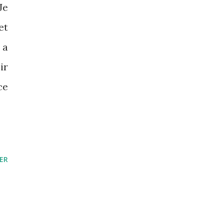
Je
et
 a
ir
ce
ER