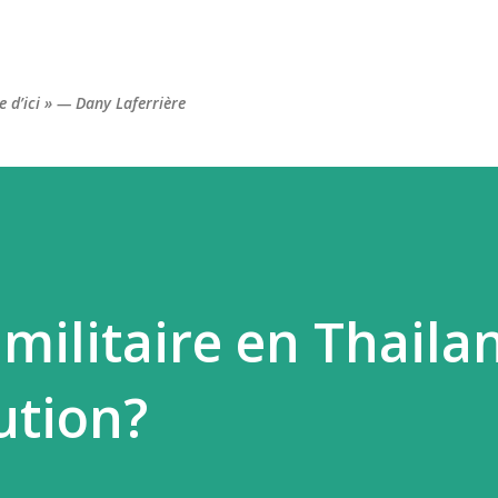
Accéder au contenu principal
re d’ici » — Dany Laferrière
militaire en Thailan
lution?