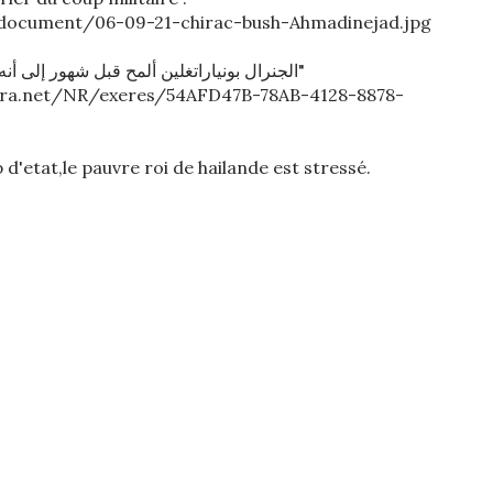
/document/06-09-21-chirac-bush-Ahmadinejad.jpg
"الجنرال بونياراتغلين ألمح قبل شهور إلى أنه يريد التخفيف من قلق ملك تايلند"
eera.net/NR/exeres/54AFD47B-78AB-4128-8878-
 d'etat,le pauvre roi de hailande est stressé.