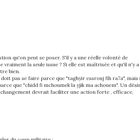
ion qu'on peut se poser. S'il y a une réelle volonté de
vraiment la seule issue ? Si elle est maîtrisée et qu'il n'y a
re bien.
oit pas se faire parce que "taghyir essrouj fih ra7a", mais i
 parce que "chidd fi mchoumek la yjik ma achouem". Un dési
changement devrait faciliter une action forte , efficace,
ler du coup militaire :