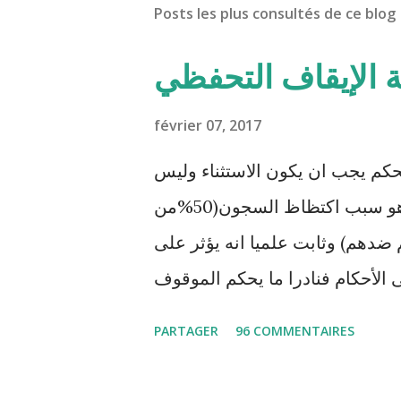
Posts les plus consultés de ce blog
ة الإيقاف التحفظي
février 07, 2017
حكم يجب ان يكون الاستثناء وليس
القاعدة. هذا الإجراء المعمم بالمحاكم التونسية هو سبب اكتظاظ السجون(50%من
ضدهم) وثابت علميا انه يؤثر على
 الأحكام فنادرا ما يحكم الموقوف
ظيا . هذه الممارسات تسبب كوارث
PARTAGER
96 COMMENTAIRES
المنظومة القضائية و يحس بالظلم
و القهر Pour s'approfondir dans le sujet: Lire L'etude du Labo