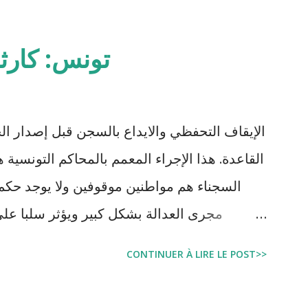
تونس: كارث
الإيقاف التحفظي والايداع بالسجن قبل إصدار ال
السجناء هم مواطنين موقوفين ولا يوجد حكم 
مجرى العدالة بشكل كبير ويؤثر سلبا على
بالبراءة او بمدة اقصر من التي قضاها تحف
CONTINUER À LIRE LE POST>>
اجتماعية واقتصادية و تجعل المواطن يحقد على 