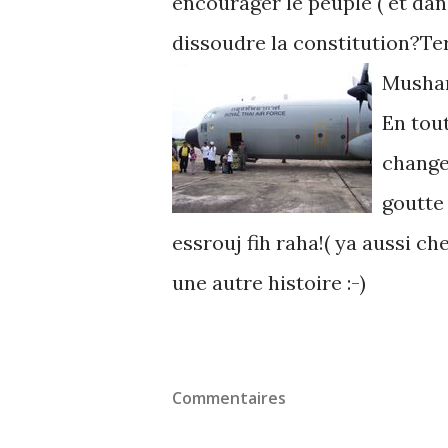
encourager le peuple ( et dan
dissoudre la constitution?Te
Mushar
En tou
change
goutte
essrouj fih raha!( ya aussi c
une autre histoire :-)
Commentaires