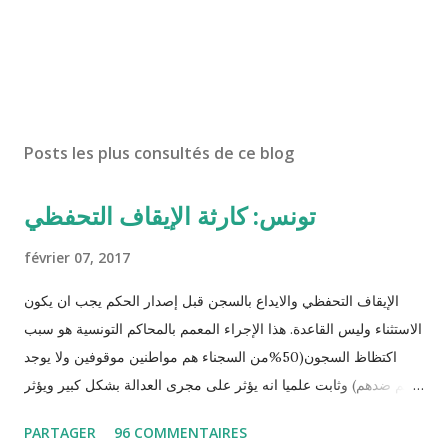
Posts les plus consultés de ce blog
تونس: كارثة الإيقاف التحفظي
février 07, 2017
الإيقاف التحفظي والايداع بالسجن قبل إصدار الحكم يجب ان يكون
الاستثناء وليس القاعدة. هذا الإجراء المعمم بالمحاكم التونسية هو سبب
اكتظاظ السجون(50%من السجناء هم مواطنين موقوفين ولا يوجد
حكم ضدهم) وثابت علميا انه يؤثر على مجرى العدالة بشكل كبير ويؤثر
سلبا على الأحكام فنادرا ما يحكم الموقوف بالبراءة او بمدة اقصر من
PARTAGER
96 COMMENTAIRES
التي قضاها تحفظيا . هذه الممارسات تسبب كوارث اجتماعية واقتصادية