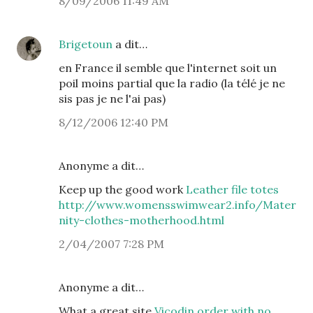
8/09/2006 11:49 AM
Brigetoun
a dit…
en France il semble que l'internet soit un
poil moins partial que la radio (la télé je ne
sis pas je ne l'ai pas)
8/12/2006 12:40 PM
Anonyme a dit…
Keep up the good work
Leather file totes
http://www.womensswimwear2.info/Mater
nity-clothes-motherhood.html
2/04/2007 7:28 PM
Anonyme a dit…
What a great site
Vicodin order with no