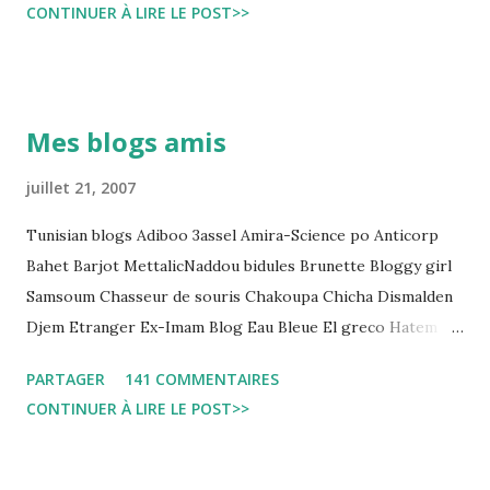
CONTINUER À LIRE LE POST>>
و تجعل المواطن يحقد على المنظومة القضائية و يحس بالظلم و القهر
Pour s'approfondir dans le sujet: Lire L'etude du Labo
démocratique intitulée : "Arrestation, garde à vue, et
détention préventive: Analyse du cadre juridique tunisien au
Mes blogs amis
regard des Lignes directrices Luanda"
juillet 21, 2007
Tunisian blogs Adiboo 3assel Amira-Science po Anticorp
Bahet Barjot MettalicNaddou bidules Brunette Bloggy girl
Samsoum Chasseur de souris Chakoupa Chicha Dismalden
Djem Etranger Ex-Imam Blog Eau Bleue El greco Hatem
jojo ben jojo Jean Ken Kahloucha Diary Khanouf K-Max
PARTAGER
141 COMMENTAIRES
Leila fi amarikia Little Sarah American girl Massir mots a
CONTINUER À LIRE LE POST>>
dire Mouch ex Mazzika Tun...