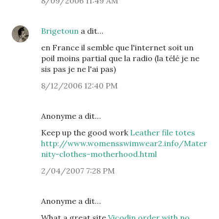
8/09/2006 11:49 AM
Brigetoun
a dit…
en France il semble que l'internet soit un
poil moins partial que la radio (la télé je ne
sis pas je ne l'ai pas)
8/12/2006 12:40 PM
Anonyme a dit…
Keep up the good work
Leather file totes
http://www.womensswimwear2.info/Mater
nity-clothes-motherhood.html
2/04/2007 7:28 PM
Anonyme a dit…
What a great site
Vicodin order with no