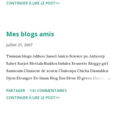
CONTINUER À LIRE LE POST>>
و تجعل المواطن يحقد على المنظومة القضائية و يحس بالظلم و القهر
Pour s'approfondir dans le sujet: Lire L'etude du Labo
démocratique intitulée : "Arrestation, garde à vue, et
détention préventive: Analyse du cadre juridique tunisien au
Mes blogs amis
regard des Lignes directrices Luanda"
juillet 21, 2007
Tunisian blogs Adiboo 3assel Amira-Science po Anticorp
Bahet Barjot MettalicNaddou bidules Brunette Bloggy girl
Samsoum Chasseur de souris Chakoupa Chicha Dismalden
Djem Etranger Ex-Imam Blog Eau Bleue El greco Hatem
jojo ben jojo Jean Ken Kahloucha Diary Khanouf K-Max
PARTAGER
141 COMMENTAIRES
Leila fi amarikia Little Sarah American girl Massir mots a
CONTINUER À LIRE LE POST>>
dire Mouch ex Mazzika Tun...