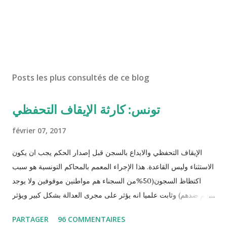
Posts les plus consultés de ce blog
تونس: كارثة الإيقاف التحفظي
février 07, 2017
الإيقاف التحفظي والايداع بالسجن قبل إصدار الحكم يجب ان يكون
الاستثناء وليس القاعدة. هذا الإجراء المعمم بالمحاكم التونسية هو سبب
اكتظاظ السجون(50%من السجناء هم مواطنين موقوفين ولا يوجد
حكم ضدهم) وثابت علميا انه يؤثر على مجرى العدالة بشكل كبير ويؤثر
سلبا على الأحكام فنادرا ما يحكم الموقوف بالبراءة او بمدة اقصر من
PARTAGER
96 COMMENTAIRES
التي قضاها تحفظيا . هذه الممارسات تسبب كوارث اجتماعية واقتصادية