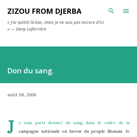
Accéder au contenu principal
ZIZOU FROM DJERBA
« J’ai quitté là-bas, mais je ne suis pas encore d’ici
» — Dany Laferrière
Don du sang.
août 08, 2006
J
e suis parti donner du sang dans le cadre de la
campagne nationale en faveur du peuple libanais. Je