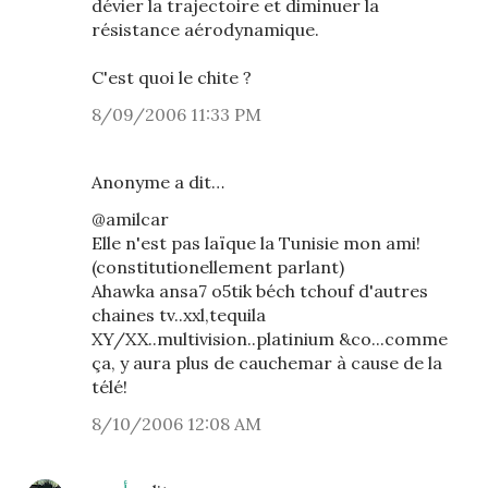
dévier la trajectoire et diminuer la
résistance aérodynamique.
C'est quoi le chite ?
8/09/2006 11:33 PM
Anonyme a dit…
@amilcar
Elle n'est pas laïque la Tunisie mon ami!
(constitutionellement parlant)
Ahawka ansa7 o5tik béch tchouf d'autres
chaines tv..xxl,tequila
XY/XX..multivision..platinium &co...comme
ça, y aura plus de cauchemar à cause de la
télé!
8/10/2006 12:08 AM