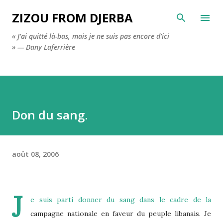
Accéder au contenu principal
ZIZOU FROM DJERBA
« J’ai quitté là-bas, mais je ne suis pas encore d’ici
» — Dany Laferrière
Don du sang.
août 08, 2006
J
e suis parti donner du sang dans le cadre de la
campagne nationale en faveur du peuple libanais. Je