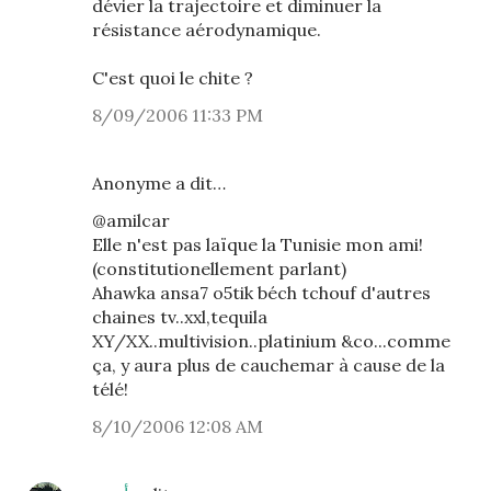
dévier la trajectoire et diminuer la
résistance aérodynamique.
C'est quoi le chite ?
8/09/2006 11:33 PM
Anonyme a dit…
@amilcar
Elle n'est pas laïque la Tunisie mon ami!
(constitutionellement parlant)
Ahawka ansa7 o5tik béch tchouf d'autres
chaines tv..xxl,tequila
XY/XX..multivision..platinium &co...comme
ça, y aura plus de cauchemar à cause de la
télé!
8/10/2006 12:08 AM