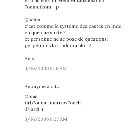
et d'ailleurs on vient entab5oukom fi
7oumetkom :-p
@helen
c'est comme le système des castes en Inde
en quelque sorte ?
et personne ne se pose de questions:
perpetuons la tradition alors!
Anis
3/16/2006 8:18 AM
Anonyme a dit…
@anis
tirb7ouna...matraw7ouch
il7jar!!! :)
3/16/2006 8:27 AM