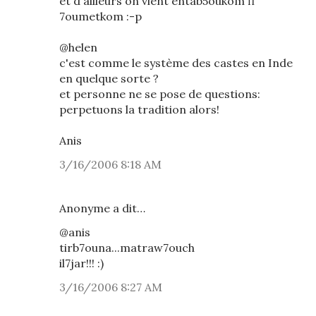
et d'ailleurs on vient entab5oukom fi
7oumetkom :-p
@helen
c'est comme le système des castes en Inde
en quelque sorte ?
et personne ne se pose de questions:
perpetuons la tradition alors!
Anis
3/16/2006 8:18 AM
Anonyme a dit…
@anis
tirb7ouna...matraw7ouch
il7jar!!! :)
3/16/2006 8:27 AM