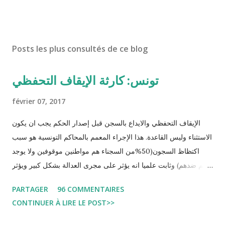
Posts les plus consultés de ce blog
تونس: كارثة الإيقاف التحفظي
février 07, 2017
الإيقاف التحفظي والايداع بالسجن قبل إصدار الحكم يجب ان يكون
الاستثناء وليس القاعدة. هذا الإجراء المعمم بالمحاكم التونسية هو سبب
اكتظاظ السجون(50%من السجناء هم مواطنين موقوفين ولا يوجد
حكم ضدهم) وثابت علميا انه يؤثر على مجرى العدالة بشكل كبير ويؤثر
سلبا على الأحكام فنادرا ما يحكم الموقوف بالبراءة او بمدة اقصر من
PARTAGER
96 COMMENTAIRES
التي قضاها تحفظيا . هذه الممارسات تسبب كوارث اجتماعية واقتصادية
CONTINUER À LIRE LE POST>>
و تجعل المواطن يحقد على المنظومة القضائية و يحس بالظلم و القهر
Pour s'approfondir dans le sujet: Lire L'etude du Labo