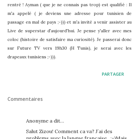
rentré ! Ayman ( que je ne connais pas trop) est qualifié : Il
m'a appelé ( je deviens une adresse pour tunisien de
passage en mal de pays ;-))) et m'a invité a venir assister au
Live de superstar d'aujourd'hui. Je pense y'aller avec mes
coloc (histoire de satisfaire ma curiosité). Je passerai donc
sur Future TV vers 19h30 (H Tunis), je serai avec les
drapeaux tunisiens ;-))).
PARTAGER
Commentaires
Anonyme a dit…
Salut Zizou! Comment ca va? J´ai des
problems avec la langue francaise...;-)Mais