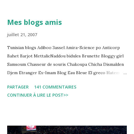
démocratique intitulée : "Arrestation, garde à vue, et
détention préventive: Analyse du cadre juridique tunisien au
Mes blogs amis
regard des Lignes directrices Luanda"
juillet 21, 2007
Tunisian blogs Adiboo 3assel Amira-Science po Anticorp
Bahet Barjot MettalicNaddou bidules Brunette Bloggy girl
Samsoum Chasseur de souris Chakoupa Chicha Dismalden
Djem Etranger Ex-Imam Blog Eau Bleue El greco Hatem
jojo ben jojo Jean Ken Kahloucha Diary Khanouf K-Max
PARTAGER
141 COMMENTAIRES
Leila fi amarikia Little Sarah American girl Massir mots a
CONTINUER À LIRE LE POST>>
dire Mouch ex Mazzika Tun...