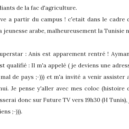
iants de la fac d'agriculture.
ive a partir du campus ! c'etait dans le cadre d
la jeunesse arabe, malheureusement la Tunisie n
uperstar : Anis est apparement rentré ! Ayman
t qualifié : Il m'a appelé ( je deviens une adres
al de pays ;-))) et m'a invité a venir assister 
hui. Je pense y'aller avec mes coloc (histoire 
asserai donc sur Future TV vers 19h30 (H Tunis), 
ns ;-))).