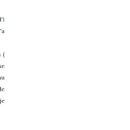
'
1
'a
 (
se
au
de
je