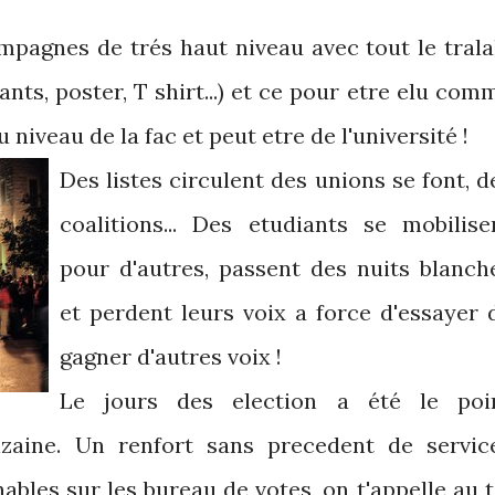
mpagnes de trés haut niveau avec tout le trala
ts, poster, T shirt...) et ce pour etre elu com
 niveau de la fac et peut etre de
l'université !
Des listes circulent des unions se font, d
coalitions... Des etudiants se mobilise
pour d'autres, passent des nuits blanch
et perdent leurs voix a force d'essayer 
gagner d'autres voix !
Le jours des election a été le poi
zaine. Un renfort sans precedent de servic
bles sur les bureau de votes, on t'appelle au t