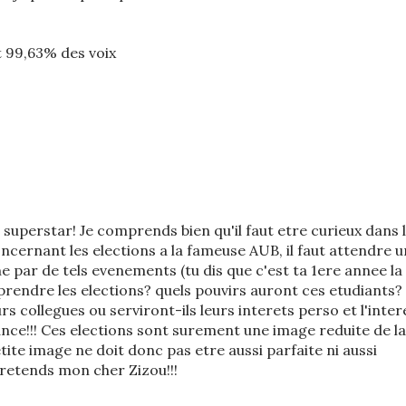
t 99,63% des voix
r superstar! Je comprends bien qu'il faut etre curieux dans 
 Concernant les elections a la fameuse AUB, il faut attendre u
 par de tels evenements (tu dis que c'est ta 1ere annee la
prendre les elections? quels pouvirs auront ces etudiants?
urs collegues ou serviront-ils leurs interets perso et l'inter
inance!!! Ces elections sont surement une image reduite de la
etite image ne doit donc pas etre aussi parfaite ni aussi
retends mon cher Zizou!!!