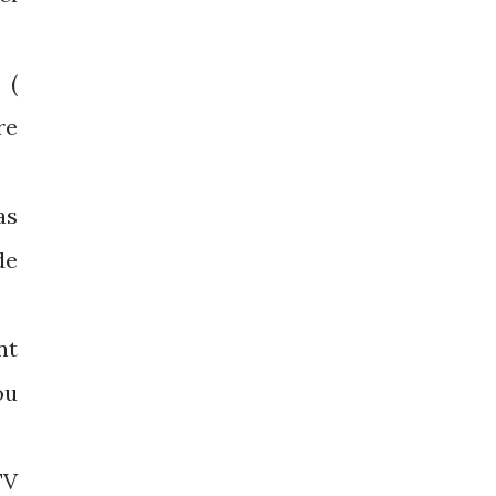
 (
re
as
de
nt
ou
TV