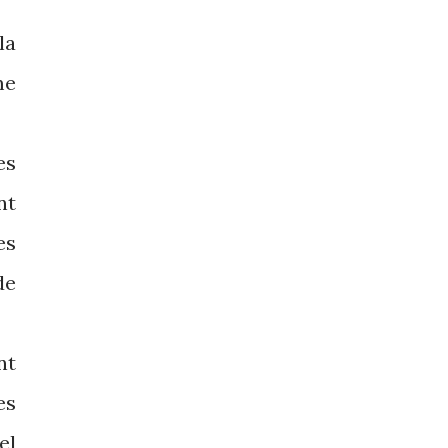
la
me
es
nt
es
de
nt
es
el