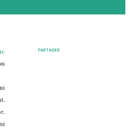
PARTAGER
uc
on
ni
t.
e.
si