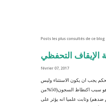
Posts les plus consultés de ce blog
ة الإيقاف التحفظي
février 07, 2017
حكم يجب ان يكون الاستثناء وليس
القاعدة. هذا الإجراء المعمم بالمحاكم التونسية هو سبب اكتظاظ السجون(50%من
ضدهم) وثابت علميا انه يؤثر على