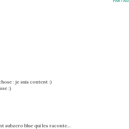
PARTAG
chose : je suis content :)
sse :)
t subzero blue qui les raconte...