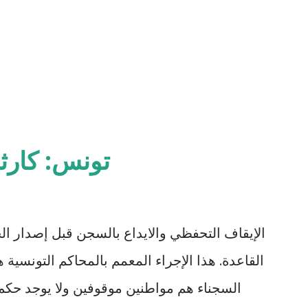
تونس: كارث
الإيقاف التحفظي والايداع بالسجن قبل إصدار ال
السجناء هم مواطنين موقوفين ولا يوجد حكم 