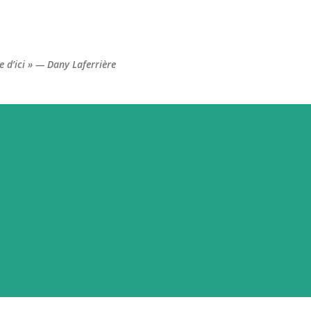
Accéder au contenu principal
re d’ici » — Dany Laferrière