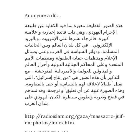
Anonyme a dit…
هذه الصور الفظيعة معبرة بما فيه الكفاية عن طبيعة
الإجرام اليهودي، وهي ذات فائدة إخبارية وإعلامية
كبيرة. فالرجاء نشرها على الإنتربيت، وبالبريد
الإلكتروني - في كل بلدان العالم وبين الجاليات
المسلمة، ودوائر السياسة في الغرب وعلى وسائل
الإعلام ومنظمات حماية الطفولة ومنظمات الأمم
المتحدة وعلى المحاكم الجنائية الدولية وأحرار العالم
والمناوئين للعولمة والأمبريالية المتوحشة - مع
التذكير بأن هذه الصور هي "من إنتاج إسرائيل"، التي
تقتل أطفالا لاعلاقة لهم بالسياسة أو حتى بالمقاومة.
وهذه الصورة غنية عن أي تعليق أو ترجمة. وقد تساهم
في فضح وتعرية وتطويق سيطرة الكيان اليهودي على
بلدان الغرب
http://radioislam.org/gaza/massacre-juif-
en-photos/index.htm