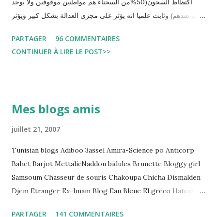
اكتظاظ السجون(50%من السجناء هم مواطنين موقوفين ولا يوجد
حكم ضدهم) وثابت علميا انه يؤثر على مجرى العدالة بشكل كبير ويؤثر
سلبا على الأحكام فنادرا ما يحكم الموقوف بالبراءة او بمدة اقصر من
PARTAGER
96 COMMENTAIRES
التي قضاها تحفظيا . هذه الممارسات تسبب كوارث اجتماعية واقتصادية
CONTINUER À LIRE LE POST>>
و تجعل المواطن يحقد على المنظومة القضائية و يحس بالظلم و القهر
Pour s'approfondir dans le sujet: Lire L'etude du Labo
démocratique intitulée : "Arrestation, garde à vue, et
détention préventive: Analyse du cadre juridique tunisien au
Mes blogs amis
regard des Lignes directrices Luanda"
juillet 21, 2007
Tunisian blogs Adiboo 3assel Amira-Science po Anticorp
Bahet Barjot MettalicNaddou bidules Brunette Bloggy girl
Samsoum Chasseur de souris Chakoupa Chicha Dismalden
Djem Etranger Ex-Imam Blog Eau Bleue El greco Hatem
jojo ben jojo Jean Ken Kahloucha Diary Khanouf K-Max
PARTAGER
141 COMMENTAIRES