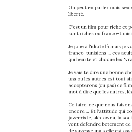
On peut en parler mais seul
liberté.
C'est un film pour riche et
sont riches ou franco-tunis
Je joue à l'idiote là mais je v
franco-tunisiens ... ces acu
qui heurte et choque les "vrais
Je vais te dire une bonne ch
uns ou les autres est tout si
accepterons (ou pas) ce film
mot à dire que les autres, kh
Ce taire, ce que nous faiso
encore ... Et l'attitude qui c
jazeeriste, akhtawna, la soci
vont defendre betement ce tr
de sagesse mais elle est ass