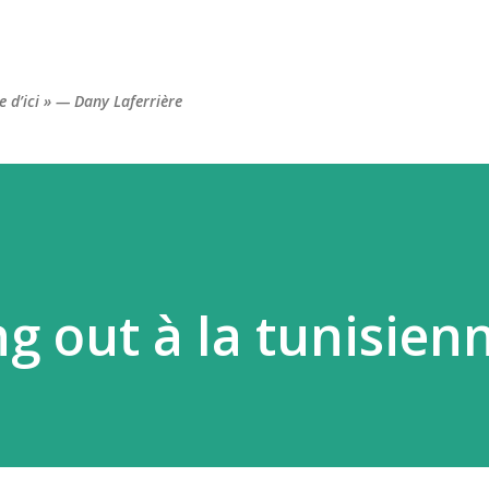
Accéder au contenu principal
re d’ici » — Dany Laferrière
ng out à la tunisien