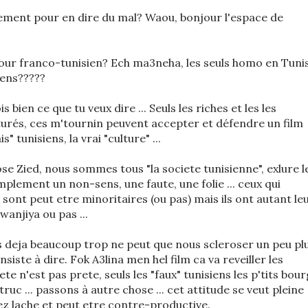
ement pour en dire du mal? Waou, bonjour l'espace de
 pour franco-tunisien? Ech ma3neha, les seuls homo en Tuni
iens?????
ois bien ce que tu veux dire ... Seuls les riches et les les
lturés, ces m'tournin peuvent accepter et défendre un film
" tunisiens, la vrai "culture" ...
ose Zied, nous sommes tous "la societe tunisienne", exlure l
mplement un non-sens, une faute, une folie ... ceux qui
 sont peut etre minoritaires (ou pas) mais ils ont autant le
wanjiya ou pas ...
ns deja beaucoup trop ne peut que nous scleroser un peu pl
onsiste à dire. Fok A3lina men hel film ca va reveiller les
ete n'est pas prete, seuls les "faux" tunisiens les p'tits bou
uc ... passons à autre chose ... cet attitude se veut pleine
ez lache et peut etre contre-productive.