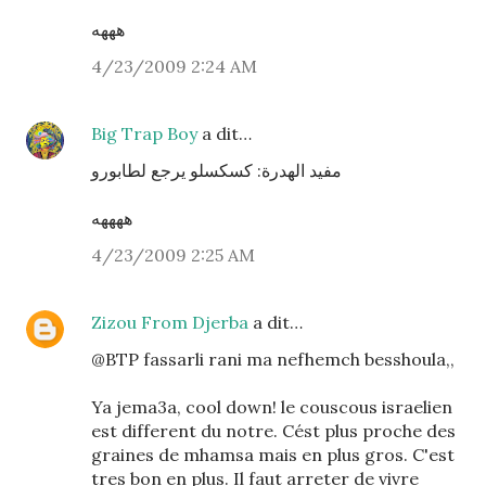
هههه
4/23/2009 2:24 AM
Big Trap Boy
a dit…
مفيد الهدرة: كسكسلو يرجع لطابورو
ههههه
4/23/2009 2:25 AM
Zizou From Djerba
a dit…
@BTP fassarli rani ma nefhemch besshoula,,
Ya jema3a, cool down! le couscous israelien
est different du notre. Cést plus proche des
graines de mhamsa mais en plus gros. C'est
tres bon en plus. Il faut arreter de vivre