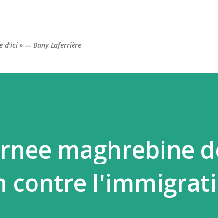
Accéder au contenu principal
re d’ici » — Dany Laferrière
ournee maghrebine d
n contre l'immigrat