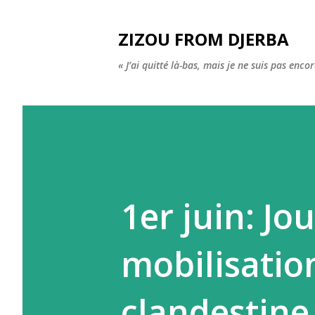
ZIZOU FROM DJERBA
« J’ai quitté là-bas, mais je ne suis pas enco
1er juin: J
mobilisatio
clandestine