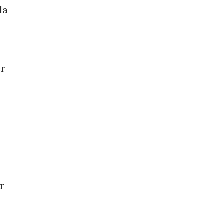
la
er
r