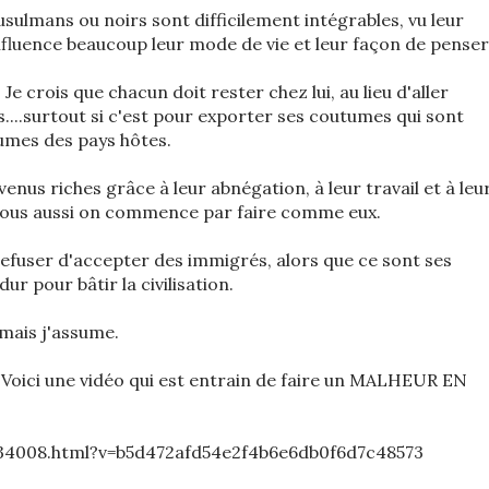
sulmans ou noirs sont difficilement intégrables, vu leur
 influence beaucoup leur mode de vie et leur façon de penser
 Je crois que chacun doit rester chez lui, au lieu d'aller
s....surtout si c'est pour exporter ses coutumes qui sont
umes des pays hôtes.
nus riches grâce à leur abnégation, à leur travail et à leu
si nous aussi on commence par faire comme eux.
refuser d'accepter des immigrés, alors que ce sont ses
ur pour bâtir la civilisation.
..mais j'assume.
Voici une vidéo qui est entrain de faire un MALHEUR EN
734008.html?v=b5d472afd54e2f4b6e6db0f6d7c48573