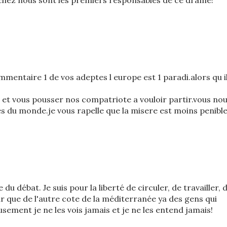
chez nous sont les premiers responsables de ce drame!
ommentaire 1 de vos adeptes l europe est 1 paradi.alors qu i
e et vous pousser nos compatriote a vouloir partir.vous no
es du monde.je vous rapelle que la misere est moins penibl
du débat. Je suis pour la liberté de circuler, de travailler, 
 sur que de l'autre cote de la méditerranée ya des gens qui
usement je ne les vois jamais et je ne les entend jamais!