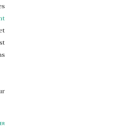
es
nt
et
st
ns
ur
ER