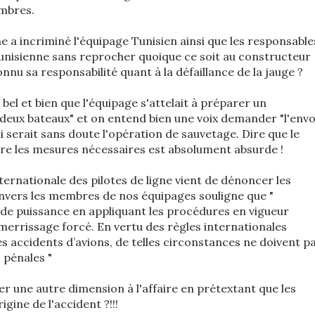
ombres.
nne a incriminé l'équipage Tunisien ainsi que les responsable
unisienne sans reprocher quoique ce soit au constructeur
nnu sa responsabilité quant à la défaillance de la jauge ?
el et bien que l'équipage s'attelait à préparer un
deux bateaux" et on entend bien une voix demander "l'envo
i serait sans doute l'opération de sauvetage. Dire que le
ndre les mesures nécessaires est absolument absurde !
nternationale des pilotes de ligne vient de dénoncer les
nvers les membres de nos équipages souligne que "
e de puissance en appliquant les procédures en vigueur
merrissage forcé. En vertu des règles internationales
es accidents d’avions, de telles circonstances ne doivent p
 pénales "
r une autre dimension à l'affaire en prétextant que les
rigine de l'accident ?!!!