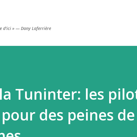
Accéder au contenu principal
re d’ici » — Dany Laferrière
la Tuninter: les pilo
pour des peines de
mes