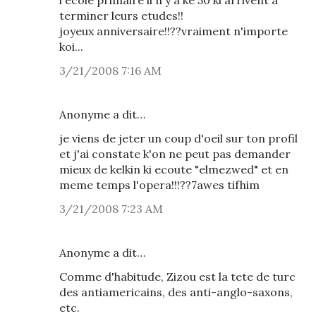
l'ecole primaire il n'y a ke 50 ki arrivent a
terminer leurs etudes!!
joyeux anniversaire!!??vraiment n'importe
koi...
3/21/2008 7:16 AM
Anonyme a dit…
je viens de jeter un coup d'oeil sur ton profil
et j'ai constate k'on ne peut pas demander
mieux de kelkin ki ecoute "elmezwed" et en
meme temps l'opera!!!??7awes tifhim
3/21/2008 7:23 AM
Anonyme a dit…
Comme d'habitude, Zizou est la tete de turc
des antiamericains, des anti-anglo-saxons,
etc.