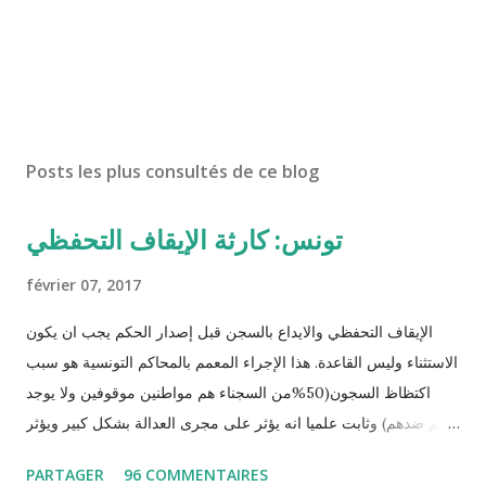
Posts les plus consultés de ce blog
تونس: كارثة الإيقاف التحفظي
février 07, 2017
الإيقاف التحفظي والايداع بالسجن قبل إصدار الحكم يجب ان يكون
الاستثناء وليس القاعدة. هذا الإجراء المعمم بالمحاكم التونسية هو سبب
اكتظاظ السجون(50%من السجناء هم مواطنين موقوفين ولا يوجد
حكم ضدهم) وثابت علميا انه يؤثر على مجرى العدالة بشكل كبير ويؤثر
سلبا على الأحكام فنادرا ما يحكم الموقوف بالبراءة او بمدة اقصر من
PARTAGER
96 COMMENTAIRES
التي قضاها تحفظيا . هذه الممارسات تسبب كوارث اجتماعية واقتصادية