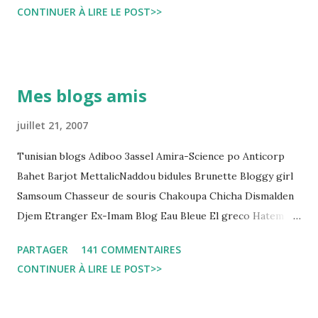
CONTINUER À LIRE LE POST>>
و تجعل المواطن يحقد على المنظومة القضائية و يحس بالظلم و القهر
Pour s'approfondir dans le sujet: Lire L'etude du Labo
démocratique intitulée : "Arrestation, garde à vue, et
détention préventive: Analyse du cadre juridique tunisien au
Mes blogs amis
regard des Lignes directrices Luanda"
juillet 21, 2007
Tunisian blogs Adiboo 3assel Amira-Science po Anticorp
Bahet Barjot MettalicNaddou bidules Brunette Bloggy girl
Samsoum Chasseur de souris Chakoupa Chicha Dismalden
Djem Etranger Ex-Imam Blog Eau Bleue El greco Hatem
jojo ben jojo Jean Ken Kahloucha Diary Khanouf K-Max
PARTAGER
141 COMMENTAIRES
Leila fi amarikia Little Sarah American girl Massir mots a
CONTINUER À LIRE LE POST>>
dire Mouch ex Mazzika Tun...