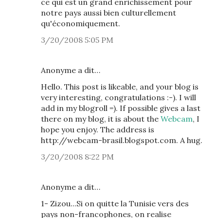
ce qui est un grand enrichissement pour
notre pays aussi bien culturellement
qu'économiquement.
3/20/2008 5:05 PM
Anonyme a dit…
Hello. This post is likeable, and your blog is
very interesting, congratulations :-). I will
add in my blogroll =). If possible gives a last
there on my blog, it is about the
Webcam
, I
hope you enjoy. The address is
http://webcam-brasil.blogspot.com. A hug.
3/20/2008 8:22 PM
Anonyme a dit…
1- Zizou...Si on quitte la Tunisie vers des
pays non-francophones, on realise