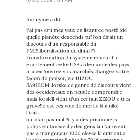
3/21/2008 1:04 AM
Anonyme a dit…
j'ai pas cru mes yeux en lisant ce post!!!!de
quelle planète descends tu??on dirait un
discours d'un responsable du
FMI!!liberalisation du dinar??
transformation du systeme educatif..c
exactement ce ke USA a demande des pays
arabes !ouvrez vos marchés,changez votre
facon de penser, we HIZOU
SA9IKOM..lorske ce genre de discours vient
des occidentaux on peut le comprendre
mais lorsk'il vient d'un certain ZIZOU c tres
grave!!c'est ces voix de merde ki a niké
l'irak...
un bilan pas mal!!!il y a des prisonniers
politik en tunisie,il y des gens ki n'arrivent
pas a manger,sur 1000 eleves ki entrent a