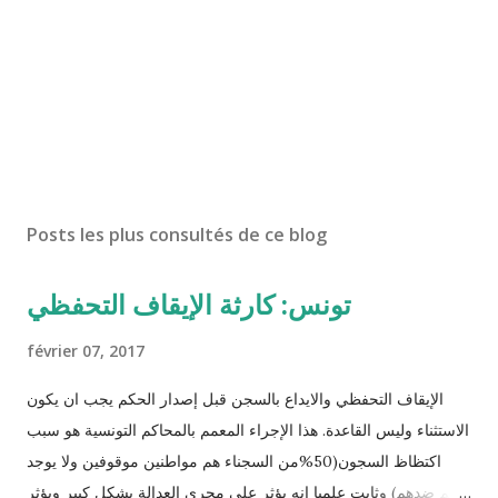
Posts les plus consultés de ce blog
تونس: كارثة الإيقاف التحفظي
février 07, 2017
الإيقاف التحفظي والايداع بالسجن قبل إصدار الحكم يجب ان يكون
الاستثناء وليس القاعدة. هذا الإجراء المعمم بالمحاكم التونسية هو سبب
اكتظاظ السجون(50%من السجناء هم مواطنين موقوفين ولا يوجد
حكم ضدهم) وثابت علميا انه يؤثر على مجرى العدالة بشكل كبير ويؤثر