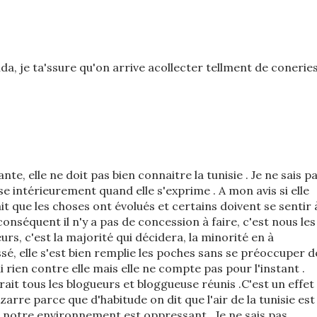
a, je ta'ssure qu'on arrive acollecter tellment de conerie
ante, elle ne doit pas bien connaitre la tunisie . Je ne sais p
nse intérieurement quand elle s'exprime . A mon avis si elle
ait que les choses ont évolués et certains doivent se sentir 
onséquent il n'y a pas de concession à faire, c'est nous les
leurs, c'est la majorité qui décidera, la minorité en à
sé, elle s'est bien remplie les poches sans se préoccuper d
ai rien contre elle mais elle ne compte pas pour l'instant .
erait tous les blogueurs et bloggueuse réunis .C'est un effet
zarre parce que d'habitude on dit que l'air de la tunisie est
t notre environnement est oppressant . Je ne sais pas