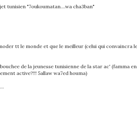
ejet tunisien "7oukoumatan....wa cha3ban"
moder tt le monde et que le meilleur (celui qui convaincra l
e bouchee de la jeunesse tunisienne de la star ac' (famma en
uement active?!!! 5allaw wa7ed houma)
..