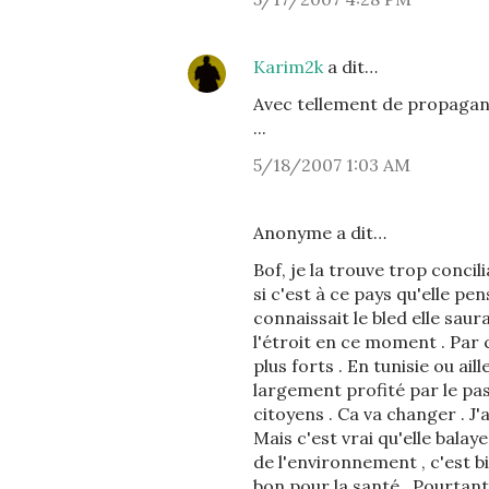
Karim2k
a dit…
Avec tellement de propagand
...
5/18/2007 1:03 AM
Anonyme a dit…
Bof, je la trouve trop concili
si c'est à ce pays qu'elle pe
connaissait le bled elle saur
l'étroit en ce moment . Par c
plus forts . En tunisie ou ail
largement profité par le pas
citoyens . Ca va changer . J'
Mais c'est vrai qu'elle balay
de l'environnement , c'est bi
bon pour la santé . Pourtan