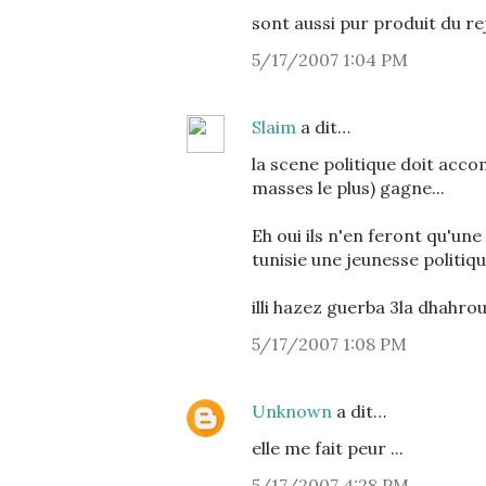
sont aussi pur produit du r
5/17/2007 1:04 PM
Slaim
a dit…
la scene politique doit acco
masses le plus) gagne...
Eh oui ils n'en feront qu'un
tunisie une jeunesse politiq
illi hazez guerba 3la dhahrou.
5/17/2007 1:08 PM
Unknown
a dit…
elle me fait peur ...
5/17/2007 4:28 PM