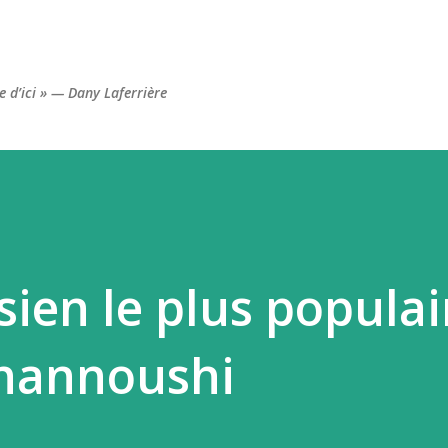
Accéder au contenu principal
re d’ici » — Dany Laferrière
sien le plus populai
hannoushi