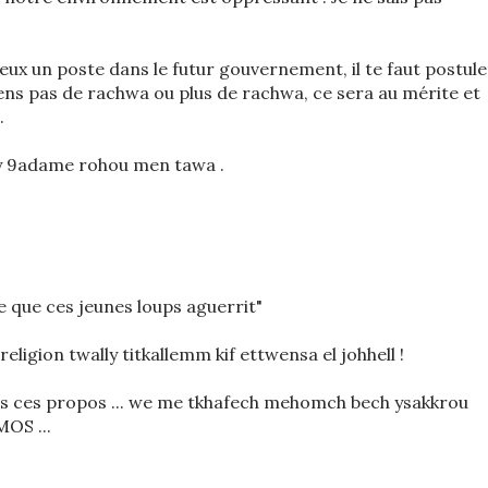
ux un poste dans le futur gouvernement, il te faut postule
iens pas de rachwa ou plus de rachwa, ce sera au mérite et
.
a y 9adame rohou men tawa .
re que ces jeunes loups aguerrit"
 religion twally titkallemm kif ettwensa el johhell !
ans ces propos ... we me tkhafech mehomch bech ysakkrou
OS ...