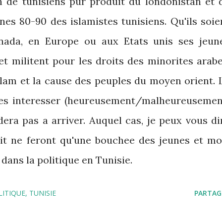
n de tunisiens pur produit du londonistan et 
nes 80-90 des islamistes tunisiens. Qu'ils soie
nada, en Europe ou aux Etats unis ses jeun
et militent pour les droits des minorites arabe
islam et la cause des peuples du moyen orient. 
les interesser (heureusement/malheureusemen
era pas a arriver. Auquel cas, je peux vous di
it ne feront qu'une bouchee des jeunes et mo
dans la politique en Tunisie.
LITIQUE
TUNISIE
PARTAG