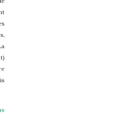
de
nt
es
s,
La
t)
re
is
ER