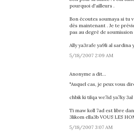
pourquoi d'ailleurs .
Bon écoutes soumaya si tu ve
dès maintenant . Je te prév
pas au degré de soumission 
Ally ya3rafe ya9li al sardin
5/18/2007 2:09 AM
Anonyme a dit…
"Auquel cas, je peux vous di
chbik ki tilqa we7id ya7ky 3al
Ti maw koll 7ad est libre d
3likom ella3b VOUS LES HOM
5/18/2007 3:07 AM