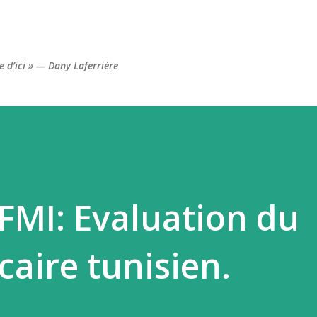
Accéder au contenu principal
re d’ici » — Dany Laferrière
FMI: Evaluation du
caire tunisien.