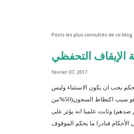
Posts les plus consultés de ce blog
ة الإيقاف التحفظي
février 07, 2017
حكم يجب ان يكون الاستثناء وليس
القاعدة. هذا الإجراء المعمم بالمحاكم التونسية هو سبب اكتظاظ السجون(50%من
ضدهم) وثابت علميا انه يؤثر على
 الأحكام فنادرا ما يحكم الموقوف