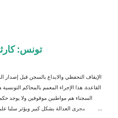
تونس: كارث
الإيقاف التحفظي والايداع بالسجن قبل إصدار ال
السجناء هم مواطنين موقوفين ولا يوجد حكم 
مجرى العدالة بشكل كبير ويؤثر سلبا على