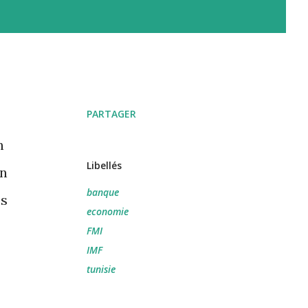
PARTAGER
n
Libellés
on
banque
es
economie
FMI
IMF
tunisie