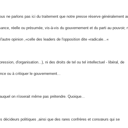
us ne parlons pas ici du traitement
que notre presse réserve généralement a
ance, réelle ou présumée, vis-à-vis du gouvernement et du parti au
pouvoir, n
l'autre opinion
»,
celle des leaders de l'opposition dite «radicale
»...
ression, d'organisation...), ni des droits de tel ou
tel intellectuel - libéral, de
ence ou à critiquer le gouvernement
...
 auquel on n'oserait même pas prétendre. Quoique
...
es décideurs politiques
,
ainsi que des rares confrères et consœurs qui se