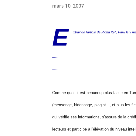
mars 10, 2007
E
xtrait de l'article de Ridha Kefi, Paru le 9
......
......
Comme quoi, il est
beaucoup plus facile en Tu
(mensonge, bidonnage, plagiat..., et plus les fic
qui
vérifie ses informations, s'assure de la crédi
lecteurs et participe à
l'élévation du niveau inte