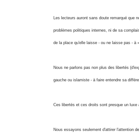
Les
lecteurs
auront sans doute remarqué que no
problèmes politiques internes, ni de
sa complais
de la place qu'elle laisse - ou ne laisse pas - à «
Nous ne parlons pas
non plus des libertés (d'exp
gauche ou islamiste - à faire entendre sa
différ
Ces libertés et ces droits
sont presque un luxe
Nous essayons seulement d'attirer l'attention d