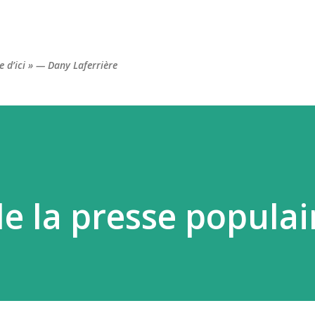
Accéder au contenu principal
re d’ici » — Dany Laferrière
de la presse populai