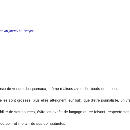
 mars au journal Le Temps:
nisie de vendre des journaux, même réalisés avec des
bouts de ficelles
elles sont
grosses, plus elles atteignent leur but), que d'être journaliste, un vra
bilité de ses sources, évite les
excès de langage et, ce faisant, respecte ses
llectuel - et moral - de ses compatriotes
.