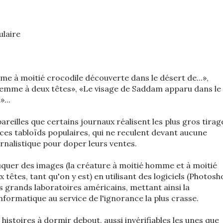
ulaire
e à moitié crocodile découverte dans le désert de...»,
a femme à deux têtes», «Le visage de Saddam apparu dans le
»...
reilles que certains journaux réalisent les plus gros tirag
e ces tabloïds populaires, qui ne reculent devant aucune
rnalistique pour doper leurs ventes.
quer des images (la créature à moitié homme et à moitié
 têtes, tant qu'on y est) en utilisant des logiciels (Photos
s grands laboratoires américains, mettant ainsi la
nformatique au service de l'ignorance la plus crasse.
istoires à dormir debout, aussi invérifiables les unes que