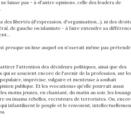
u ne laisse pas - à «l'autre opinion», celle des leaders de
.
des libertés (d'expression, d'organisation...), ni des droit
ibéral, de gauche ou islamiste - à faire entendre sa différenc
nt...
sont presque un luxe auquel on n'oserait même pas prétendr
tirer l'attention des décideurs politiques, ainsi que des
qui se soucient encore de l'avenir de la profession, sur le
populaire, imprécise, vulgaire et menteuse à souhait
inion publique. Et les «vocations» qu'elle pourrait aussi
t les moins jeunes, en chantant, du matin au soir, les louang
re ou imams rebelles, recruteurs de terroristes. Ou, encor
i infantilisent le peuple et le renvoient, intellectuellemen
ba.