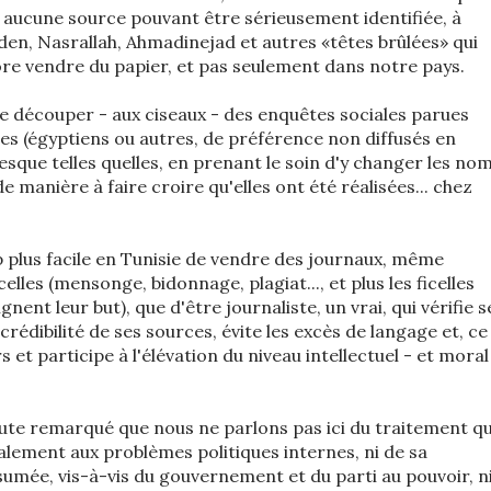
t aucune source pouvant être sérieusement identifiée, à
n, Nasrallah, Ahmadinejad et autres «têtes brûlées» qui
e vendre du papier, et pas seulement dans notre pays.
de découper - aux ciseaux - des enquêtes sociales parues
es (égyptiens ou autres, de préférence non diffusés en
resque telles quelles, en prenant le soin d'y changer les no
e manière à faire croire qu'elles ont été réalisées... chez
 plus facile en Tunisie de vendre des journaux, même
celles (mensonge, bidonnage, plagiat..., et plus les ficelles
gnent leur but), que d'être journaliste, un vrai, qui vérifie s
crédibilité de ses sources, évite les excès de langage et, ce
s et participe à l'élévation du niveau intellectuel - et moral
ute remarqué que nous ne parlons pas ici du traitement q
lement aux problèmes politiques internes, ni de sa
sumée, vis-à-vis du gouvernement et du parti au pouvoir, n