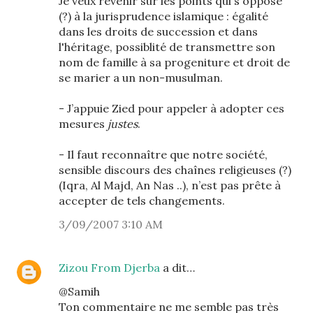
Je veux revenir sur les points qui s'oppose
(?) à la jurisprudence islamique : égalité
dans les droits de succession et dans
l'héritage, possiblité de transmettre son
nom de famille à sa progeniture et droit de
se marier a un non-musulman.
- J’appuie Zied pour appeler à adopter ces
mesures
justes
.
- Il faut reconnaître que notre société,
sensible discours des chaînes religieuses (?)
(Iqra, Al Majd, An Nas ..), n’est pas prête à
accepter de tels changements.
3/09/2007 3:10 AM
Zizou From Djerba
a dit…
@Samih
Ton commentaire ne me semble pas très