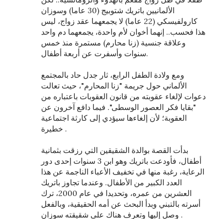
الألمانيين باتريك شتوبيج (30 عاما) وسوزان
كارولفيسكي (22 عاما) لا يجمعهما عقد زواج، ليس
هذا فحسب.. إنهما أخوان لأم واحدة، يجمعهما دم واحد
وعلاقة جنسية (زنا محارم) مستمرة منذ خمس
سنوات وأسفرت عن أربعة أطفال.
ومع ولادة الطفل الرابع، ثار جدل حاد بالمجتمع
الألماني حول جريمة "زنا المحارم"، حيث تعالت
دعوات لإلغاء عقوبته من قانون العقوبات باعتباره من
"بقايا فكر العصور الوسطى". فيما دافع آخرون عن
العقوبة؛ لأن إلغاءها سيؤدي إلى كارثة اجتماعية
خطيرة .
بدأت القصة بوالدة الشقيقين التي رزقت بثمانية
أطفال، فأودعت باتريك وهو ابن 3 سنوات إحدى دور
الرعاية، رغبة منها في تخفيف الأعباء الناجمة عن هذا
العدد الكبير من الأطفال. وعندما تجاوز باتريك
العشرين من عمره، وتحديدا في عام 2000، ترك
أسرته بالتبني وبدأ البحث عن أمه الحقيقية، وبالفعل
وصل إليها وتعرف هناك على شقيقته سوزان .