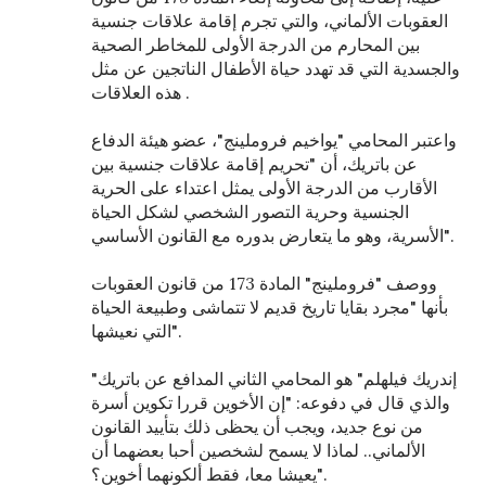
العقوبات الألماني، والتي تجرم إقامة علاقات جنسية
بين المحارم من الدرجة الأولى للمخاطر الصحية
والجسدية التي قد تهدد حياة الأطفال الناتجين عن مثل
هذه العلاقات .
واعتبر المحامي "يواخيم فروملينج"، عضو هيئة الدفاع
عن باتريك، أن "تحريم إقامة علاقات جنسية بين
الأقارب من الدرجة الأولى يمثل اعتداء على الحرية
الجنسية وحرية التصور الشخصي لشكل الحياة
الأسرية، وهو ما يتعارض بدوره مع القانون الأساسي".
ووصف "فروملينج" المادة 173 من قانون العقوبات
بأنها "مجرد بقايا تاريخ قديم لا تتماشى وطبيعة الحياة
التي نعيشها".
"إندريك فيلهلم" هو المحامي الثاني المدافع عن باتريك
والذي قال في دفوعه: "إن الأخوين قررا تكوين أسرة
من نوع جديد، ويجب أن يحظى ذلك بتأييد القانون
الألماني.. لماذا لا يسمح لشخصين أحبا بعضهما أن
يعيشا معا، فقط ألكونهما أخوين؟".