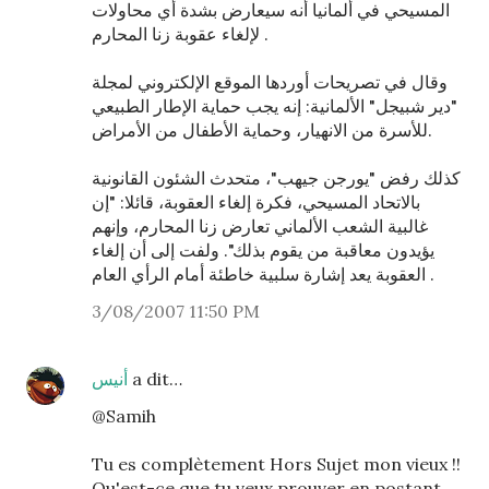
المسيحي في ألمانيا أنه سيعارض بشدة أي محاولات
لإلغاء عقوبة زنا المحارم .
وقال في تصريحات أوردها الموقع الإلكتروني لمجلة
"دير شبيجل" الألمانية: إنه يجب حماية الإطار الطبيعي
للأسرة من الانهيار، وحماية الأطفال من الأمراض.
كذلك رفض "يورجن جيهب"، متحدث الشئون القانونية
بالاتحاد المسيحي، فكرة إلغاء العقوبة، قائلا: "إن
غالبية الشعب الألماني تعارض زنا المحارم، وإنهم
يؤيدون معاقبة من يقوم بذلك". ولفت إلى أن إلغاء
العقوبة يعد إشارة سلبية خاطئة أمام الرأي العام .
3/08/2007 11:50 PM
أنيس
a dit…
@Samih
Tu es complètement Hors Sujet mon vieux !!
Qu'est-ce que tu veux prouver en postant