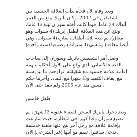
وبعد وفاة الأم فجأة بدأت العلاقة الجنسية بين
الشقيقين في 2002، وكان باتريك يبلغ من العمر
آنذاك 24 عاما، فيما كانت أخته سوزان تبلغ 16 عاما،
ونتج عن هذه العلاقة الطفل إيريك (4 سنوات وهو
معاق)، ثم تبعه ثلاثة أطفال، سارة (4 سنوات، وهي
أيضا معاقة) ونانسي (3 سنوات) وصوفيا (سنة واحدة).
وصل أمر الشقيقين باتريك وسوزان إلى ساحات
القضاء الألماني الذي وقع على الأول أحكاما بتهمة
إقامة علاقة جنسية مع شقيقته، تراوحت ما بين سنة
مع إيقاف التنفيذ و13 شهرا مع النفاذ، وآخرها حكم
معلق منذ عام 2005 ولم ينفذ حتى الآن .
طفل خامس
وبعد دخول باتريك السجن لقضاء عقوبة 13 شهرًا، لم
تضيع سوزان وقتا كبيرا في انتظاره، حيث سارعت
بإقامة علاقة مع رجل آخر نتج عنها طفلة خامسة
تدعى سافيرا، تقيم مع أبيها (غير الشرعي) الآن .