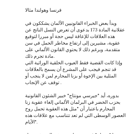
فرنسا وهولندا مثالا
وبدأ بعض الخبراء القانونيين الألمان يشككون في
عقلانية المادة 173 بدعوى أن تعرض النسل الناتج عن
هذه العلاقات للإعاقة ليس حجة أو مبررا لتوقيع
عقوبة، مشيرين إلى ارتفاع مخاطر الحمل في سن
متقدمة، وبرغم ذلك لا يحتوي القانون الألماني على
مادة تجرم ذلك.
وإذا كانت القضية فقط العيوب الخلقية الوراثية التي
قد تنجم فيجب على المشرع أن يسمح بالعلاقات
المثلية بين الإخوة أو بزنا المحارم لمن لا ينجب أو
توقف عن الإنجاب .
بدوره، أيد "جيرسي مونتاج" خبير الشئون القانونية
بحزب الخضر في البرلمان الألماني إلغاء عقوبة زنا
المحارم باعتبار أن "مثل هذه العقوبة تحمل روح
العصور الوسطى التي لم تعد تتناسب مع علاقات هذه
الأيام".