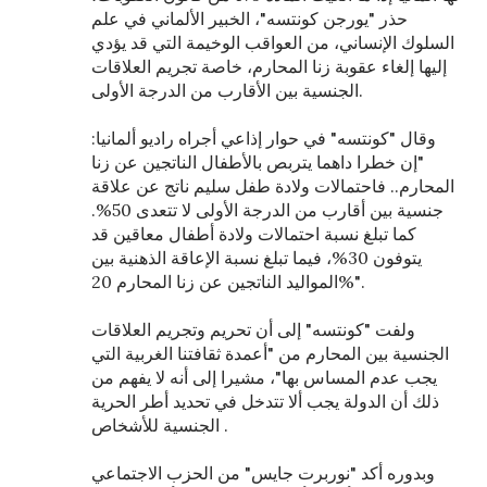
حذر "يورجن كونتسه"، الخبير الألماني في علم
السلوك الإنساني، من العواقب الوخيمة التي قد يؤدي
إليها إلغاء عقوبة زنا المحارم، خاصة تجريم العلاقات
الجنسية بين الأقارب من الدرجة الأولى.
وقال "كونتسه" في حوار إذاعي أجراه راديو ألمانيا:
"إن خطرا داهما يتربص بالأطفال الناتجين عن زنا
المحارم.. فاحتمالات ولادة طفل سليم ناتج عن علاقة
جنسية بين أقارب من الدرجة الأولى لا تتعدى 50%.
كما تبلغ نسبة احتمالات ولادة أطفال معاقين قد
يتوفون 30%، فيما تبلغ نسبة الإعاقة الذهنية بين
المواليد الناتجين عن زنا المحارم 20%".
ولفت "كونتسه" إلى أن تحريم وتجريم العلاقات
الجنسية بين المحارم من "أعمدة ثقافتنا الغربية التي
يجب عدم المساس بها"، مشيرا إلى أنه لا يفهم من
ذلك أن الدولة يجب ألا تتدخل في تحديد أطر الحرية
الجنسية للأشخاص .
وبدوره أكد "نوربرت جايس" من الحزب الاجتماعي