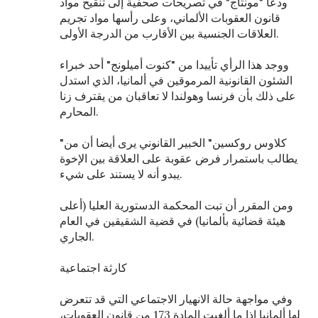
ودعا "مونتاج" في تصريحات صحفية إلى تنقيح مواد
قانون العقوبات الألماني، وعلى رأسها مواد تجريم
العلاقات الجنسية بين الأقارب من الدرجة الأولى.
ووجد هذا الرأي تأييدا من "كنوت أميلونج" أحد خبراء
الشئون القانونية المرموقين في ألمانيا، الذي استدل
على ذلك بأن فرنسا وهولندا لا تعاقبان من يقترف زنا
المحارم.
"كلاوس روكسين" الخبير القانوني يرى أيضا أن من
يطالب باستمرار فرض عقوبة على العلاقة بين الإخوة
يبدو أنه لا يستند على شيء.
ومن المقرر أن تبت المحكمة الدستورية العليا (أعلى
هيئة قضائية بألمانيا) في قضية الشقيقين في العام
الجاري.
كارثة اجتماعية
وفي مواجهة حالة الانهيار الاجتماعي التي قد تتعرض
لها ألمانيا إذا ما ألغيت المادة 173 من قانون العقوبات،