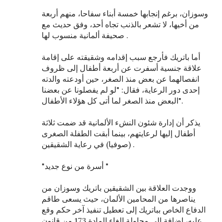
وسوزان، برغم إنجابها خمسة أبناء سفاحا، منهم أربعة
من أخيها، لا تشعر بالذنب تجاه أحد، وفق حديث مع
صحيفة ألمانية منسوب لها .
أما باتريك فأرجع سبب إقدامه وشقيقته على إقامة
علاقة جنسية أسفرت عن أربعة أطفال إلى ظروف
انفصالهما عن بعض منذ الصغر، حين أودعته والدته
إحدى دور الرعاية، فقال: "لو لم يفصلونا عن بعضنا
البعض منذ الصغر لما أتى كل هؤلاء الأطفال".
يذكر أن إدارة شئون النشء الألمانية قد ضمت ثلاثة
أطفال إليها لرعايتهم، بينما أبقت الطفلة الصغرى
(صوفيا) في رعاية الشقيقين .
"أسرة من نوع جديد "
ووجدت العلاقة بين الشقيقين باتريك وسوزان من
يناصرها من المحامين الألمان، حيث يسعى طاقم
الدفاع الخاص بباتريك إلى تعطيل تنفيذ آخر حكم وقع
عليه، إضافة إلى محاولة إلغاء المادة 173 من قانون