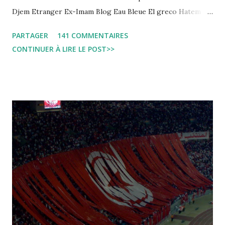
Djem Etranger Ex-Imam Blog Eau Bleue El greco Hatem
jojo ben jojo Jean Ken Kahloucha Diary Khanouf K-Max
PARTAGER
141 COMMENTAIRES
Leila fi amarikia Little Sarah American girl Massir mots a
CONTINUER À LIRE LE POST>>
dire Mouch ex Mazzika Tun...