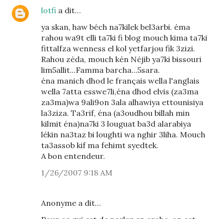
lotfi
a dit…
ya skan, haw béch na7kilek bel3arbi. éma
rahou wa9t elli ta7ki fi blog mouch kima ta7ki
fittalfza wenness el kol yetfarjou fik 3zizi.
Rahou zéda, mouch kén Néjib ya7ki bissouri
lim5allit...Famma barcha...5sara.
éna manich dhod le français wella l'anglais
wella 7atta esswe7li,éna dhod elvis (za3ma
za3ma)wa 9ali9on 3ala alhawiya ettounisiya
la3ziza. Ta3rif, éna (a3oudhou billah min
kilmit éna)na7ki 3 louguat ba3d alarabiya
lékin na3taz bi loughti wa nghir 3liha. Mouch
ta3assob kif ma fehimt syedtek.
A bon entendeur.
1/26/2007 9:18 AM
Anonyme a dit…