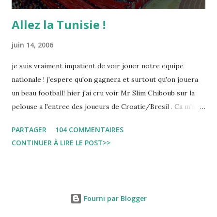
Allez la Tunisie !
juin 14, 2006
je suis vraiment impatient de voir jouer notre equipe
nationale ! j'espere qu'on gagnera et surtout qu'on jouera
un beau football! hier j'ai cru voir Mr Slim Chiboub sur la
pelouse a l'entree des joueurs de Croatie/Bresil . Ca m'a
fait plaisir puisque les tunisiens sont tres rares dans les
PARTAGER
104 COMMENTAIRES
instances internationales.( Je me demande d'ailleurs a quoi
CONTINUER À LIRE LE POST>>
est due cette absence !). Anyway... Inchallah Marbouha !
Fourni par Blogger