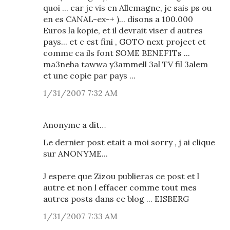
quoi ... car je vis en Allemagne, je sais ps ou
en es CANAL-ex-+ )... disons a 100.000
Euros la kopie, et il devrait viser d autres
pays... et c est fini , GOTO next project et
comme ca ils font SOME BENEFITs ...
ma3neha tawwa y3ammell 3al TV fil 3alem
et une copie par pays ...
1/31/2007 7:32 AM
Anonyme a dit…
Le dernier post etait a moi sorry , j ai clique
sur ANONYME...
J espere que Zizou publieras ce post et l
autre et non l effacer comme tout mes
autres posts dans ce blog ... EISBERG
1/31/2007 7:33 AM