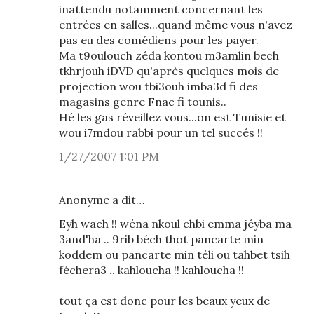
inattendu notamment concernant les
entrées en salles...quand même vous n'avez
pas eu des comédiens pour les payer.
Ma t9oulouch zéda kontou m3amlin bech
tkhrjouh iDVD qu'après quelques mois de
projection wou tbi3ouh imba3d fi des
magasins genre Fnac fi tounis..
Hé les gas réveillez vous...on est Tunisie et
wou i7mdou rabbi pour un tel succés !!
1/27/2007 1:01 PM
Anonyme a dit…
Eyh wach !! wéna nkoul chbi emma jéyba ma
3and'ha .. 9rib béch thot pancarte min
koddem ou pancarte min téli ou tahbet tsih
féchera3 .. kahloucha !! kahloucha !!
tout ça est donc pour les beaux yeux de