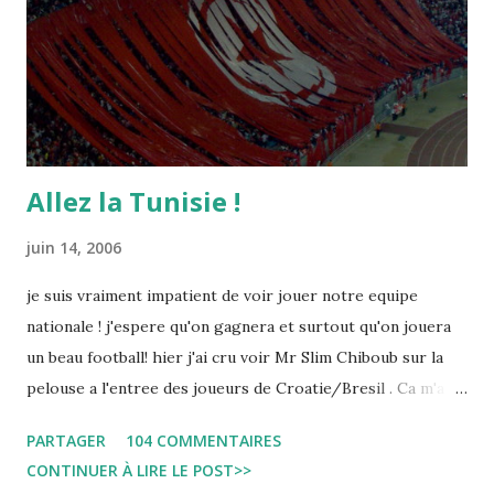
Allez la Tunisie !
juin 14, 2006
je suis vraiment impatient de voir jouer notre equipe
nationale ! j'espere qu'on gagnera et surtout qu'on jouera
un beau football! hier j'ai cru voir Mr Slim Chiboub sur la
pelouse a l'entree des joueurs de Croatie/Bresil . Ca m'a
fait plaisir puisque les tunisiens sont tres rares dans les
PARTAGER
104 COMMENTAIRES
instances internationales.( Je me demande d'ailleurs a quoi
CONTINUER À LIRE LE POST>>
est due cette absence !). Anyway... Inchallah Marbouha !