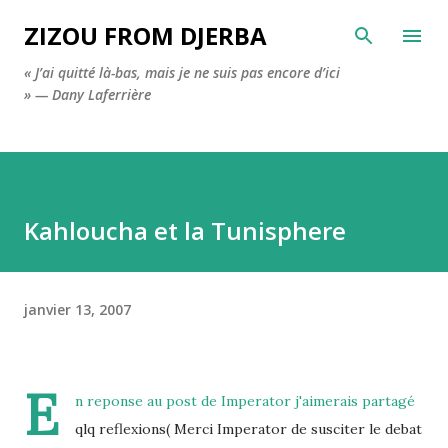
Accéder au contenu principal
ZIZOU FROM DJERBA
« J’ai quitté là-bas, mais je ne suis pas encore d’ici
» — Dany Laferrière
Kahloucha et la Tunisphere
janvier 13, 2007
E
n reponse au post de
Imperator
j'aimerais partagé
qlq reflexions( Merci Imperator de susciter le debat