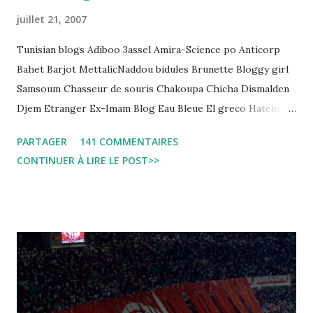
juillet 21, 2007
Tunisian blogs Adiboo 3assel Amira-Science po Anticorp
Bahet Barjot MettalicNaddou bidules Brunette Bloggy girl
Samsoum Chasseur de souris Chakoupa Chicha Dismalden
Djem Etranger Ex-Imam Blog Eau Bleue El greco Hatem
jojo ben jojo Jean Ken Kahloucha Diary Khanouf K-Max
PARTAGER
141 COMMENTAIRES
Leila fi amarikia Little Sarah American girl Massir mots a
CONTINUER À LIRE LE POST>>
dire Mouch ex Mazzika Tun...