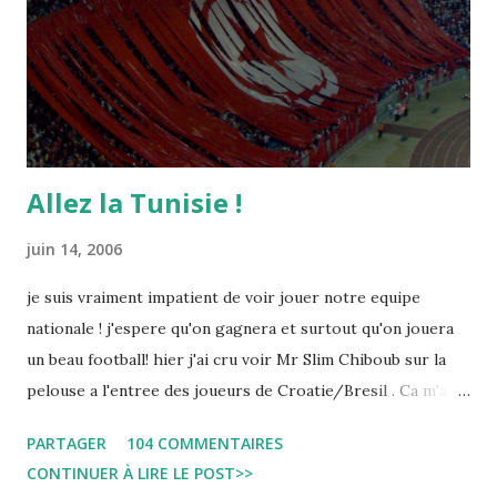
Allez la Tunisie !
juin 14, 2006
je suis vraiment impatient de voir jouer notre equipe
nationale ! j'espere qu'on gagnera et surtout qu'on jouera
un beau football! hier j'ai cru voir Mr Slim Chiboub sur la
pelouse a l'entree des joueurs de Croatie/Bresil . Ca m'a
fait plaisir puisque les tunisiens sont tres rares dans les
PARTAGER
104 COMMENTAIRES
instances internationales.( Je me demande d'ailleurs a quoi
CONTINUER À LIRE LE POST>>
est due cette absence !). Anyway... Inchallah Marbouha !