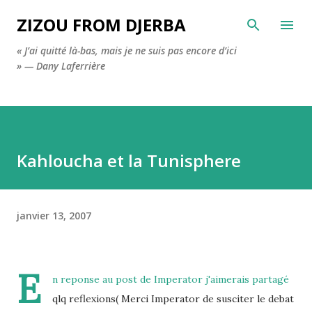
Accéder au contenu principal
ZIZOU FROM DJERBA
« J’ai quitté là-bas, mais je ne suis pas encore d’ici
» — Dany Laferrière
Kahloucha et la Tunisphere
janvier 13, 2007
E
n reponse au post de
Imperator
j'aimerais partagé
qlq reflexions( Merci Imperator de susciter le debat