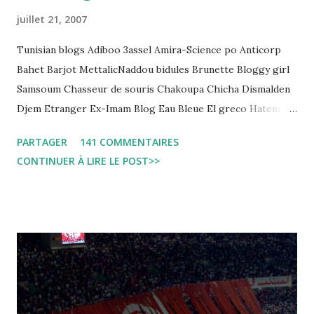
juillet 21, 2007
Tunisian blogs Adiboo 3assel Amira-Science po Anticorp
Bahet Barjot MettalicNaddou bidules Brunette Bloggy girl
Samsoum Chasseur de souris Chakoupa Chicha Dismalden
Djem Etranger Ex-Imam Blog Eau Bleue El greco Hatem
jojo ben jojo Jean Ken Kahloucha Diary Khanouf K-Max
PARTAGER
141 COMMENTAIRES
Leila fi amarikia Little Sarah American girl Massir mots a
CONTINUER À LIRE LE POST>>
dire Mouch ex Mazzika Tun...