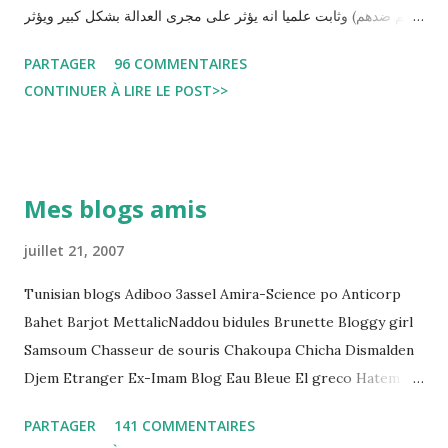
حكم ضدهم) وثابت علميا انه يؤثر على مجرى العدالة بشكل كبير ويؤثر
سلبا على الأحكام فنادرا ما يحكم الموقوف بالبراءة او بمدة اقصر من
PARTAGER
96 COMMENTAIRES
التي قضاها تحفظيا . هذه الممارسات تسبب كوارث اجتماعية واقتصادية
CONTINUER À LIRE LE POST>>
و تجعل المواطن يحقد على المنظومة القضائية و يحس بالظلم و القهر
Pour s'approfondir dans le sujet: Lire L'etude du Labo
démocratique intitulée : "Arrestation, garde à vue, et
détention préventive: Analyse du cadre juridique tunisien au
Mes blogs amis
regard des Lignes directrices Luanda"
juillet 21, 2007
Tunisian blogs Adiboo 3assel Amira-Science po Anticorp
Bahet Barjot MettalicNaddou bidules Brunette Bloggy girl
Samsoum Chasseur de souris Chakoupa Chicha Dismalden
Djem Etranger Ex-Imam Blog Eau Bleue El greco Hatem
jojo ben jojo Jean Ken Kahloucha Diary Khanouf K-Max
PARTAGER
141 COMMENTAIRES
Leila fi amarikia Little Sarah American girl Massir mots a