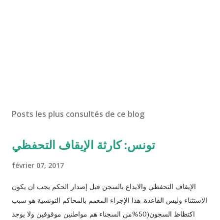
Posts les plus consultés de ce blog
تونس: كارثة الإيقاف التحفظي
février 07, 2017
الإيقاف التحفظي والايداع بالسجن قبل إصدار الحكم يجب ان يكون
الاستثناء وليس القاعدة. هذا الإجراء المعمم بالمحاكم التونسية هو سبب
اكتظاظ السجون(50%من السجناء هم مواطنين موقوفين ولا يوجد