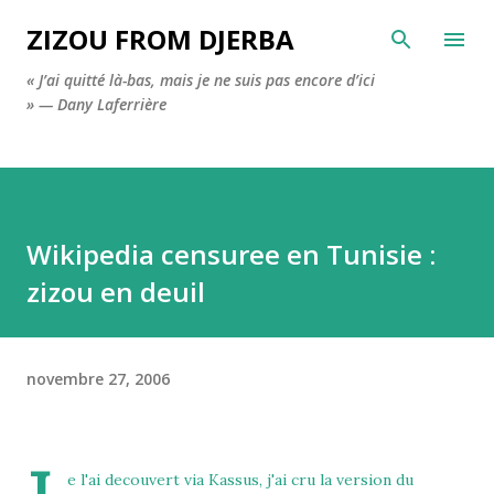
Accéder au contenu principal
ZIZOU FROM DJERBA
« J’ai quitté là-bas, mais je ne suis pas encore d’ici
» — Dany Laferrière
Wikipedia censuree en Tunisie :
zizou en deuil
novembre 27, 2006
e l'ai decouvert via
Kassus
, j'ai cru la version du