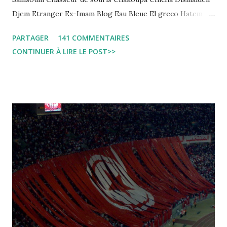
Djem Etranger Ex-Imam Blog Eau Bleue El greco Hatem
jojo ben jojo Jean Ken Kahloucha Diary Khanouf K-Max
PARTAGER
141 COMMENTAIRES
Leila fi amarikia Little Sarah American girl Massir mots a
CONTINUER À LIRE LE POST>>
dire Mouch ex Mazzika Tun...