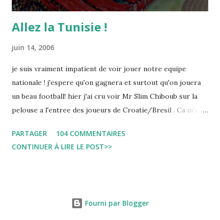
Allez la Tunisie !
juin 14, 2006
je suis vraiment impatient de voir jouer notre equipe
nationale ! j'espere qu'on gagnera et surtout qu'on jouera
un beau football! hier j'ai cru voir Mr Slim Chiboub sur la
pelouse a l'entree des joueurs de Croatie/Bresil . Ca m'a
fait plaisir puisque les tunisiens sont tres rares dans les
PARTAGER
104 COMMENTAIRES
instances internationales.( Je me demande d'ailleurs a quoi
CONTINUER À LIRE LE POST>>
est due cette absence !). Anyway... Inchallah Marbouha !
Fourni par Blogger