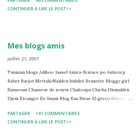
PARTAGER
96 COMMENTAIRES
التي قضاها تحفظيا . هذه الممارسات تسبب كوارث اجتماعية واقتصادية
CONTINUER À LIRE LE POST>>
و تجعل المواطن يحقد على المنظومة القضائية و يحس بالظلم و القهر
Pour s'approfondir dans le sujet: Lire L'etude du Labo
démocratique intitulée : "Arrestation, garde à vue, et
détention préventive: Analyse du cadre juridique tunisien au
Mes blogs amis
regard des Lignes directrices Luanda"
juillet 21, 2007
Tunisian blogs Adiboo 3assel Amira-Science po Anticorp
Bahet Barjot MettalicNaddou bidules Brunette Bloggy girl
Samsoum Chasseur de souris Chakoupa Chicha Dismalden
Djem Etranger Ex-Imam Blog Eau Bleue El greco Hatem
jojo ben jojo Jean Ken Kahloucha Diary Khanouf K-Max
PARTAGER
141 COMMENTAIRES
Leila fi amarikia Little Sarah American girl Massir mots a
CONTINUER À LIRE LE POST>>
dire Mouch ex Mazzika Tun...