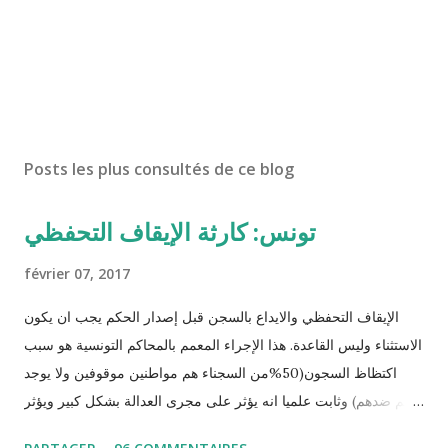
Posts les plus consultés de ce blog
تونس: كارثة الإيقاف التحفظي
février 07, 2017
الإيقاف التحفظي والايداع بالسجن قبل إصدار الحكم يجب ان يكون
الاستثناء وليس القاعدة. هذا الإجراء المعمم بالمحاكم التونسية هو سبب
اكتظاظ السجون(50%من السجناء هم مواطنين موقوفين ولا يوجد
حكم ضدهم) وثابت علميا انه يؤثر على مجرى العدالة بشكل كبير ويؤثر
سلبا على الأحكام فنادرا ما يحكم الموقوف بالبراءة او بمدة اقصر من