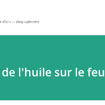
Accéder au contenu principal
re d’ici » — Dany Laferrière
de l'huile sur le feu