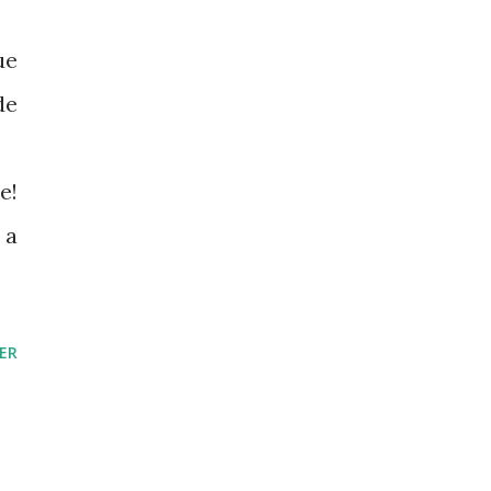
ue
de
e!
 a
ER