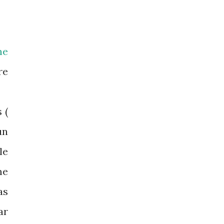
ne
re
 (
un
le
me
as
ar