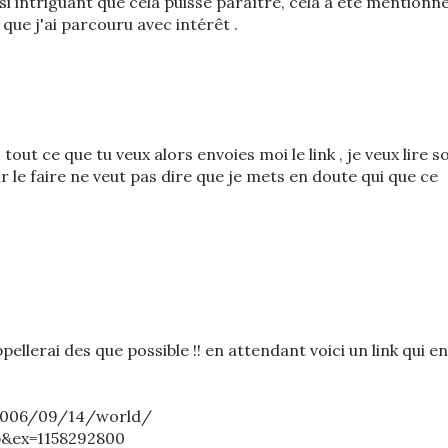
si intriguant que cela puisse paraître, cela à été mentionn
que j'ai parcouru avec intérêt .
, tout ce que tu veux alors envoies moi le link , je veux lire s
ir le faire ne veut pas dire que je mets en doute qui que ce
ppellerai des que possible !! en attendant voici un link qui en
2006/09/14/world/
p&ex=1158292800