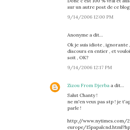
Donc c'est 100 % vrai et aus
sur un autre post de ce blog 
9/14/2006 12:00 PM
Anonyme a dit…
Ok je suis idiote , ignorante 
discours en entier , et voulo
soit , OK?
9/14/2006 12:17 PM
Zizou From Djerba
a dit…
Salut Chanty !
ne m'en veux pas stp ! je t'a
parle !
http://www.nytimes.com/
europe/15papalcnd.html?h