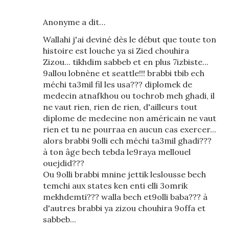
Anonyme a dit…
Wallahi j'ai deviné dès le début que toute ton
histoire est louche ya si Zied chouhira
Zizou... tikhdim sabbeb et en plus 7izbiste...
9allou lobnène et seattle!!! brabbi tbib ech
méchi ta3mil fil les usa??? diplomek de
medecin atnafkhou ou tochrob meh ghadi, il
ne vaut rien, rien de rien, d'ailleurs tout
diplome de medecine non américain ne vaut
rien et tu ne pourraa en aucun cas exercer...
alors brabbi 9olli ech méchi ta3mil ghadi???
à ton âge bech tebda le9raya mellouel
ouejdid???
Ou 9olli brabbi mnine jettik leslousse bech
temchi aux states ken enti elli 3omrik
mekhdemti??? walla bech et9olli baba??? à
d'autres brabbi ya zizou chouhira 9offa et
sabbeb...