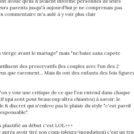
ont avoué qu'ils n'avaient informé personnes de leurs
urs parents jusqu'à aujourd'hui je ne comprenais pas
n commentaire m'a aidé à y voir plus clair
s vierge avant le mariage" mais "ne baise sans capote
 utilisent des preservatifs (les couples avec l'un des 2
'eux que rarement... Mais ils ont des enfants des fois figure
 l'on y voie une critique de ce que l'on entend dans chaque
 (qui sont pour beaucoup ultra chiantes) à savoir: le
 & discret qui n'enleve pas le plaisir du style "c'est pareil
responsable".
 plastifié au début c'est LOL+++
se après avoir tiré son coup (pleurs+inondation) c'est un tru