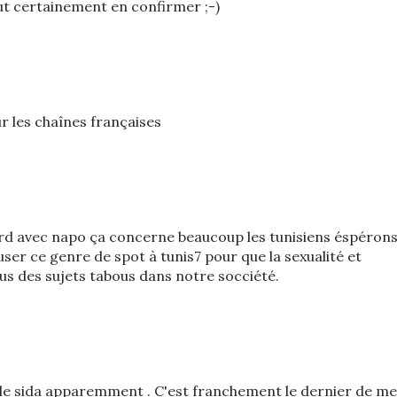
ut certainement en confirmer ;-)
sur les chaînes françaises
cord avec napo ça concerne beaucoup les tunisiens éspéron
user ce genre de spot à tunis7 pour que la sexualité et
plus des sujets tabous dans notre socciété.
 le sida apparemment . C'est franchement le dernier de m