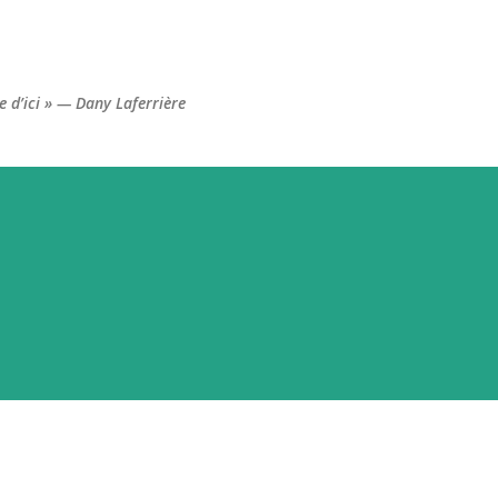
Accéder au contenu principal
re d’ici » — Dany Laferrière