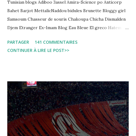
Tunisian blogs Adiboo 3assel Amira-Science po Anticorp
Bahet Barjot MettalicNaddou bidules Brunette Bloggy girl
Samsoum Chasseur de souris Chakoupa Chicha Dismalden
Djem Etranger Ex-Imam Blog Eau Bleue El greco Hatem
jojo ben jojo Jean Ken Kahloucha Diary Khanouf K-Max
PARTAGER
141 COMMENTAIRES
Leila fi amarikia Little Sarah American girl Massir mots a
CONTINUER À LIRE LE POST>>
dire Mouch ex Mazzika Tun...