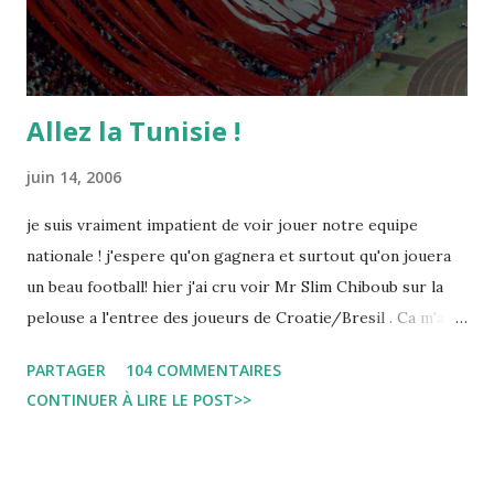
Allez la Tunisie !
juin 14, 2006
je suis vraiment impatient de voir jouer notre equipe
nationale ! j'espere qu'on gagnera et surtout qu'on jouera
un beau football! hier j'ai cru voir Mr Slim Chiboub sur la
pelouse a l'entree des joueurs de Croatie/Bresil . Ca m'a
fait plaisir puisque les tunisiens sont tres rares dans les
PARTAGER
104 COMMENTAIRES
instances internationales.( Je me demande d'ailleurs a quoi
CONTINUER À LIRE LE POST>>
est due cette absence !). Anyway... Inchallah Marbouha !