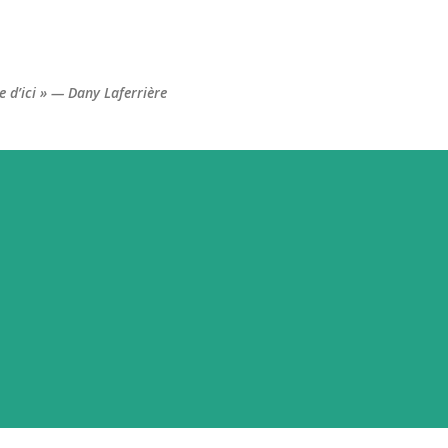
Accéder au contenu principal
re d’ici » — Dany Laferrière