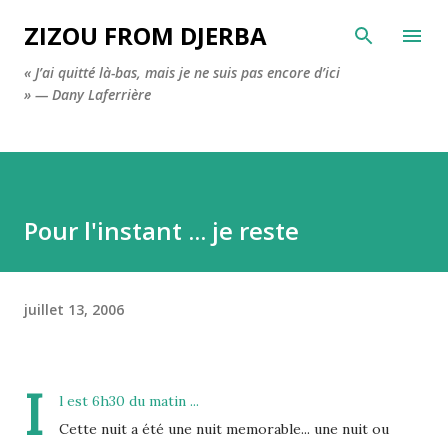
Accéder au contenu principal
ZIZOU FROM DJERBA
« J’ai quitté là-bas, mais je ne suis pas encore d’ici
» — Dany Laferrière
Pour l'instant ... je reste
juillet 13, 2006
I
l est 6h30 du matin ...
Cette nuit a été une nuit memorable... une nuit ou