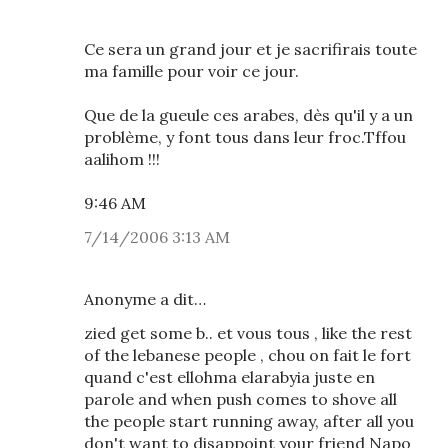
Ce sera un grand jour et je sacrifirais toute
ma famille pour voir ce jour.
Que de la gueule ces arabes, dès qu'il y a un
problème, y font tous dans leur froc.Tffou
aalihom !!!
9:46 AM
7/14/2006 3:13 AM
Anonyme a dit…
zied get some b.. et vous tous , like the rest
of the lebanese people , chou on fait le fort
quand c'est ellohma elarabyia juste en
parole and when push comes to shove all
the people start running away, after all you
don't want to disappoint your friend Napo