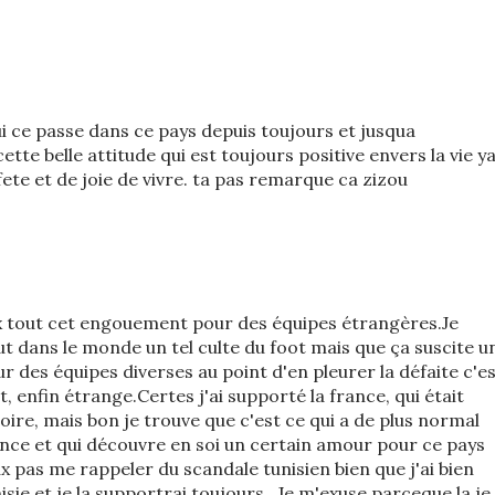
ui ce passe dans ce pays depuis toujours et jusqua
ette belle attitude qui est toujours positive envers la vie y
fete et de joie de vivre. ta pas remarque ca zizou
eux tout cet engouement pour des équipes étrangères.Je
t dans le monde un tel culte du foot mais que ça suscite u
des équipes diverses au point d'en pleurer la défaite c'e
enfin étrange.Certes j'ai supporté la france, qui était
toire, mais bon je trouve que c'est ce qui a de plus normal
ance et qui découvre en soi un certain amour pour ce pays
ux pas me rappeler du scandale tunisien bien que j'ai bien
ie et je la supportrai toujours...Je m'exuse parceque la je