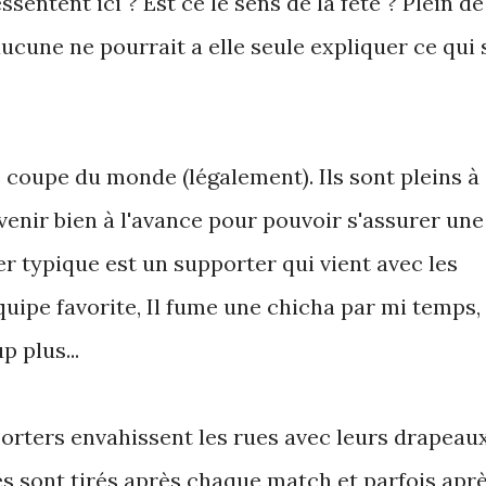
ssentent ici ? Est ce le sens de la fête ? Plein de
aucune ne pourrait a elle seule expliquer ce qui 
e coupe du monde (légalement). Ils sont pleins à
 venir bien à l'avance pour pouvoir s'assurer une
er typique est un supporter qui vient avec les
quipe favorite, Il fume une chicha par mi temps,
 plus...
rters envahissent les rues avec leurs drapeau
ces sont tirés après chaque match et parfois apr