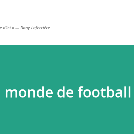
Accéder au contenu principal
re d’ici » — Dany Laferrière
 monde de football